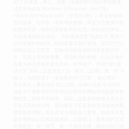
石”？如果是，那么，这套《全国职称计算机考试速成
过关系列套装 Windows 7+Internet（Win7版）
+Word 2007+Excel 2007（套装共4册）》将是您最明
智的选择。它不是一本简单的教材，而是为您量身打造
的通关利器，助您以最有效率的方式，轻松应对考试，
自信满满地走向成功。 为何选择这套“速成过关”系列？
在信息爆炸的时代，时间是最宝贵的资源。尤其对于忙
碌的在职人员而言，职称考试的备考时间更是挤压而
出。市面上充斥着厚重、理论性强的教材，往往让考生
在庞大的信息量中迷失方向，效率低下。而我们的“速
成过关”系列，正是抓住了这一痛点，以“精、准、快”为
核心，为您打造了一套全新的学习方案。 核心理念：
直击考点，事半功倍 我们深知，职称计算机考试的本
质是为了考察考生对常用办公软件和网络应用的基本掌
握程度，而非学术研究。因此，这套系列的最大亮点在
于其高度的针对性。我们摒弃了不必要的理论铺垫和繁
琐的操作讲解，直击考试大纲的核心要求，精选历年真
题常考的知识点和高频考点，以最简洁、最直观的方式
呈现给您。每一章节、每一个操作步骤，都经过精心提