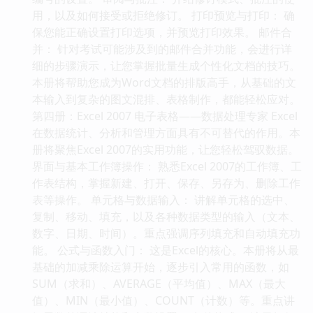
用，以及如何接受或拒绝修订。 打印预览与打印： 确
保您能正确设置打印选项，并预览打印效果。 邮件合
并： 针对考试可能涉及到的邮件合并功能，会进行详
细的步骤演示，让您掌握批量生成个性化文档的技巧。
本册将帮助您成为Word文档的排版高手，从基础的文
本输入到复杂的图文混排、表格制作，都能轻松应对。
第四册：Excel 2007 电子表格——数据处理专家 Excel
在数据统计、分析和管理方面具有不可替代的作用。本
册将聚焦Excel 2007的实用功能，让您轻松驾驭数据。
界面与基本工作簿操作： 熟悉Excel 2007的工作簿、工
作表结构，掌握新建、打开、保存、另存为、删除工作
表等操作。 单元格与数据输入： 讲解单元格的选中、
复制、移动、填充，以及各种数据类型的输入（文本、
数字、日期、时间）。重点强调序列填充和自动填充功
能。 公式与函数入门： 这是Excel的核心。本册将从最
基础的加减乘除运算开始，逐步引入常用的函数，如
SUM（求和）、AVERAGE（平均值）、MAX（最大
值）、MIN（最小值）、COUNT（计数）等。重点讲