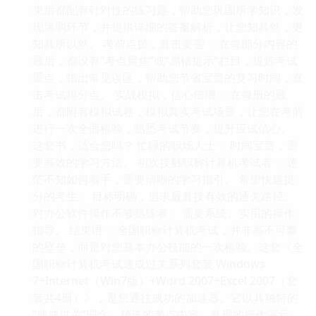
束后都配有针对性的练习题，帮助您巩固所学知识，发
现薄弱环节，并提供详细的答案解析，让您知其然，更
知其所以然。 考前点拨，直击要害： 在每部分内容的
最后，都设有“考点聚焦”或“易错提示”栏目，提炼考试
重点，指出常见误区，帮助您节省宝贵的复习时间，直
击考试得分点。 实战模拟，信心倍增： 在每册的最
后，都附有模拟试卷，模拟真实考试场景，让您在考前
进行一次全面检验，熟悉考试节奏，提升应试信心。
这套书，适合您吗？ 忙碌的职场人士： 时间宝贵，需
要高效的学习方法。 初次接触职称计算机考试者： 迷
茫不知如何着手，需要清晰的学习指引。 希望快速提
分的考生： 目标明确，追求最直接有效的通关路径。
对办公软件操作不够熟练者： 需要系统、实用的操作
指导。 结束语： 全国职称计算机考试，并非高不可攀
的壁垒，而是对您基本办公技能的一次检验。这套《全
国职称计算机考试速成过关系列套装 Windows
7+Internet（Win7版）+Word 2007+Excel 2007（套
装共4册）》，是您通往成功的加速器。它以其独特的
“速成过关”理念，精选的考点内容，直观的操作演示，