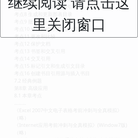
继续阅读 请点击这
考点7 标记索引和创建索引
考点8 生成和更新图表目录
里关闭窗口
考点9 批注
考点10 修订及修订选项的设置
考点11 更改和比较
考点12 保护文档
考点13 书签和交叉引用
考点14 交叉引用
考点15 标记引文和生成引文目录
考点16 创建书目引用源与插入书目
7.2 经典例题
第8章 高级应用
8.1 本章考点
………
《Excel 2007中文电子表格考前冲刺与全真模拟》
（略）
《Internet应用考前冲刺与全真模拟》(Window7版)
（略）