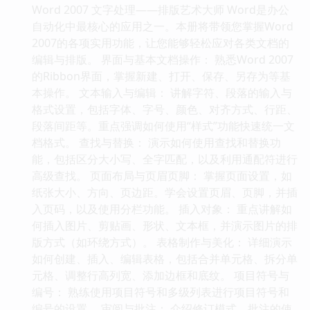
Word 2007 文字处理——排版艺术大师 Word是办公
自动化中最核心的应用之一。本册将带领您掌握Word
2007的各项实用功能，让您能够轻松应对各类文档的
编辑与排版。 界面与基本文档操作： 熟悉Word 2007
的Ribbon界面，掌握新建、打开、保存、另存为等基
本操作。 文本输入与编辑： 讲解字符、段落的输入与
格式设置，包括字体、字号、颜色、对齐方式、行距、
段落间距等。重点强调如何使用“样式”功能快速统一文
档格式。 查找与替换： 演示如何使用查找和替换功
能，包括区分大小写、全字匹配，以及利用通配符进行
高级查找。 页面布局与页眉页脚： 掌握页面设置，如
纸张大小、方向、页边距。学会设置页眉、页脚，并插
入页码，以及使用分栏功能。 插入对象： 重点讲解如
何插入图片、剪贴画、形状、文本框，并演示图片的排
版方式（如环绕方式）。 表格制作与美化： 详细演示
如何创建、插入、编辑表格，包括合并单元格、拆分单
元格、调整行高列宽、添加边框和底纹。 项目符号与
编号： 熟练使用项目符号和多级列表进行项目符号和
编号的设置。 审阅与批注： 介绍修订模式、批注的使