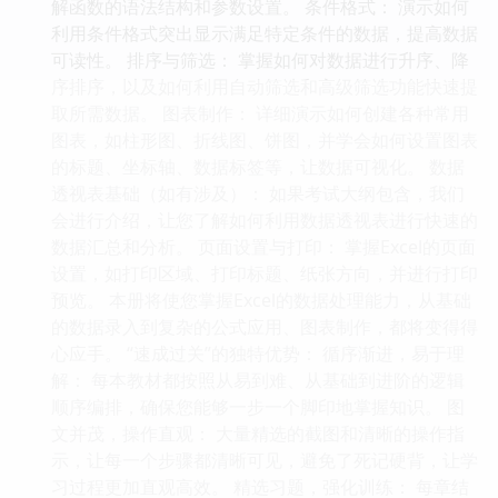
解函数的语法结构和参数设置。 条件格式： 演示如何
利用条件格式突出显示满足特定条件的数据，提高数据
可读性。 排序与筛选： 掌握如何对数据进行升序、降
序排序，以及如何利用自动筛选和高级筛选功能快速提
取所需数据。 图表制作： 详细演示如何创建各种常用
图表，如柱形图、折线图、饼图，并学会如何设置图表
的标题、坐标轴、数据标签等，让数据可视化。 数据
透视表基础（如有涉及）： 如果考试大纲包含，我们
会进行介绍，让您了解如何利用数据透视表进行快速的
数据汇总和分析。 页面设置与打印： 掌握Excel的页面
设置，如打印区域、打印标题、纸张方向，并进行打印
预览。 本册将使您掌握Excel的数据处理能力，从基础
的数据录入到复杂的公式应用、图表制作，都将变得得
心应手。 “速成过关”的独特优势： 循序渐进，易于理
解： 每本教材都按照从易到难、从基础到进阶的逻辑
顺序编排，确保您能够一步一个脚印地掌握知识。 图
文并茂，操作直观： 大量精选的截图和清晰的操作指
示，让每一个步骤都清晰可见，避免了死记硬背，让学
习过程更加直观高效。 精选习题，强化训练： 每章结