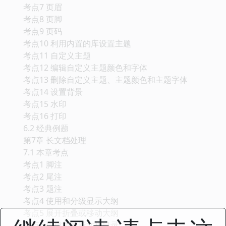
考点7 页眉
考点8 页脚
考点9 页码
考点10 利用内置的库设置主题
考点11 自定义主题
考点12 编辑自定义主题颜色和字体
考点13 删除自定义主题、主题颜色和主题字体
考点14 设置背景
考点15 水印
考点16 打印
6.2 经典例题
第7章 长文档处理
7.1 本章考点
考点1 脚注
考点2 尾注
考点3 题注
考点4 使用和分级显示大纲
考点5 展开折叠或移动大纲
考点6 生成和更新文档目录