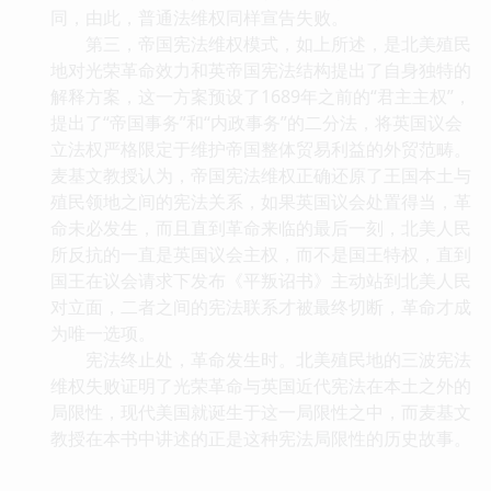
同，由此，普通法维权同样宣告失败。
第三，帝国宪法维权模式，如上所述，是北美殖民
地对光荣革命效力和英帝国宪法结构提出了自身独特的
解释方案，这一方案预设了1689年之前的“君主主权”，
提出了“帝国事务”和“内政事务”的二分法，将英国议会
立法权严格限定于维护帝国整体贸易利益的外贸范畴。
麦基文教授认为，帝国宪法维权正确还原了王国本土与
殖民领地之间的宪法关系，如果英国议会处置得当，革
命未必发生，而且直到革命来临的最后一刻，北美人民
所反抗的一直是英国议会主权，而不是国王特权，直到
国王在议会请求下发布《平叛诏书》主动站到北美人民
对立面，二者之间的宪法联系才被最终切断，革命才成
为唯一选项。
宪法终止处，革命发生时。北美殖民地的三波宪法
维权失败证明了光荣革命与英国近代宪法在本土之外的
局限性，现代美国就诞生于这一局限性之中，而麦基文
教授在本书中讲述的正是这种宪法局限性的历史故事。