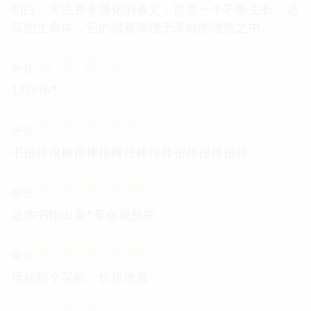
明白，宪法并非僵化的条文，而是一个不断生长、适
应的生命体，它的根基深埋于革命的理想之中。
☆
☆
☆
☆
☆
评分
1776年*
☆
☆
☆
☆
☆
评分
书很棒很棒很棒很棒很棒很棒很棒很棒很棒
☆
☆
☆
☆
☆
评分
这本书指出美*革命观所在
☆
☆
☆
☆
☆
评分
活动那个买的。价格便宜