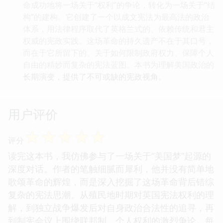
命成功地将一场关于“权利”的争论，转化为一场关于“结
构”的建构。它创建了一个以成文宪法为最高法的政治
体系，用法律程序取代了英格兰式的、依赖传统和君主
权威的宪政实践。这场革命的持久遗产不在于其口号，
而在于它所留下的、关于如何限制政府权力、保障个人
自由的精妙而复杂的宪法蓝图。本书为理解美国政治的
长期演变，提供了不可或缺的宪政视角。
用户评价
☆
☆
☆
☆
☆
评分
读完这本书，我仿佛参与了一场关于“美国梦”起源的
深度对话。作者的笔触细腻而犀利，他并没有简单地
歌颂革命的辉煌，而是深入挖掘了这场革命背后错综
复杂的宪法思潮。从殖民地时期对英国宪法权利的理
解，到独立战争爆发后对自身政治合法性的追寻，再
到制宪会议上围绕联邦制、个人权利的激烈争论，每