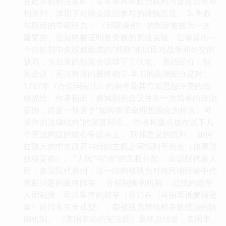
在起草权利法案时，常常将具体政治权利与普世自然权
利并列，体现了对民众政治参与的谨慎态度。 3. 州权
与联邦的早期张力： 《邦联条例》的制定被视为一次
重要的、但最终被证明是失败的宪法实验，它暴露出一
个由软弱中央权威组成的“邦联”难以应对战争和外交的
缺陷，为后来的制宪会议埋下了伏笔。 第四部分：制
宪会议：宪法秩序的最终确立 本书的高潮部分是对
1787年《合众国宪法》的诞生及其背后思想冲突的细
致描绘。作者指出，费城制宪会议并非一次简单的政治
妥协，而是一场关于“如何将革命理想固化为持久、可
操作的法律结构”的深度辩论。 作者将重点放在以下几
个宪法构建的核心争议点上： 联邦主义的胜利： 如何
在强大的中央政府与州的主权之间找到平衡点（如康涅
狄格妥协）。 “人民”与“州”的主权分配： 众议院代表人
民，参议院代表州，这一结构被视为对殖民地经验中代
表权问题的最终解答。 分权制衡的机制： 总统的选举
人团制度、司法审查的萌芽（尽管在《马伯里诉麦迪逊
案》前尚未完全成型），都被视为对纯粹多数统治的防
御机制。 《美国革命的宪法观》最终总结道，美国革