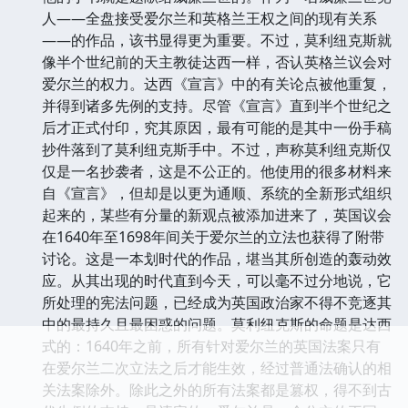
人——全盘接受爱尔兰和英格兰王权之间的现有关系
——的作品，该书显得更为重要。不过，莫利纽克斯就
像半个世纪前的天主教徒达西一样，否认英格兰议会对
爱尔兰的权力。达西《宣言》中的有关论点被他重复，
并得到诸多先例的支持。尽管《宣言》直到半个世纪之
后才正式付印，究其原因，最有可能的是其中一份手稿
抄件落到了莫利纽克斯手中。不过，声称莫利纽克斯仅
仅是一名抄袭者，这是不公正的。他使用的很多材料来
自《宣言》，但却是以更为通顺、系统的全新形式组织
起来的，某些有分量的新观点被添加进来了，英国议会
在1640年至1698年间关于爱尔兰的立法也获得了附带
讨论。这是一本划时代的作品，堪当其所创造的轰动效
应。从其出现的时代直到今天，可以毫不过分地说，它
所处理的宪法问题，已经成为英国政治家不得不竞逐其
中的最持久且最困惑的问题。莫利纽克斯的命题是达西
式的：1640年之前，所有针对爱尔兰的英国法案只有
在爱尔兰二次立法之后才能生效，经过普通法确认的相
关法案除外。除此之外的所有法案都是篡权，得不到古