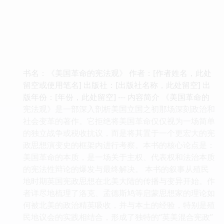
书名：《美国革命的宪法观》 作者：[作者姓名，此处
留空或使用笔名] 出版社：[出版社名称，此处留空] 出
版年份：[年份，此处留空] --- 内容简介 《美国革命的
宪法观》是一部深入剖析美国立国之初那场深刻政治和
社会变革的著作。它拒绝将美国革命仅仅视为一场简单
的独立战争或税收抗议，而是将其置于一个更宏大的宪
政思想演变史的框架内进行考察。本书的核心论点是：
美国革命的本质，是一场关于主权、代表权和法治本质
的宪法性辩论的爆发与最终解决。 本书的叙事从殖民
地时期英国宪政思想在北美大陆的传播与变异开始。作
者详尽地梳理了洛克、孟德斯鸠等启蒙思想家的理论如
何被北美的政治精英吸收，并与本土的经验，特别是殖
民地议会的实践相结合，形成了独特的“英美混合宪政”