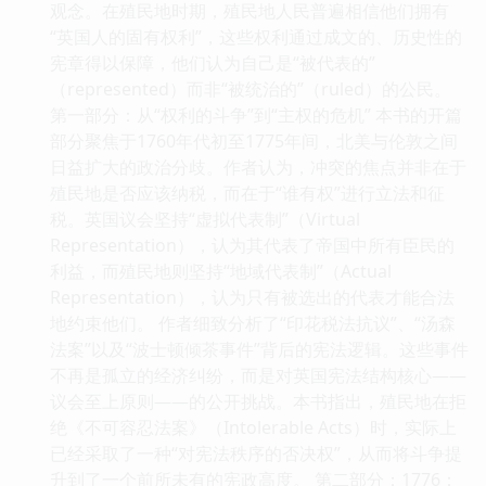
观念。在殖民地时期，殖民地人民普遍相信他们拥有
“英国人的固有权利”，这些权利通过成文的、历史性的
宪章得以保障，他们认为自己是“被代表的”
（represented）而非“被统治的”（ruled）的公民。
第一部分：从“权利的斗争”到“主权的危机” 本书的开篇
部分聚焦于1760年代初至1775年间，北美与伦敦之间
日益扩大的政治分歧。作者认为，冲突的焦点并非在于
殖民地是否应该纳税，而在于“谁有权”进行立法和征
税。英国议会坚持“虚拟代表制”（Virtual
Representation），认为其代表了帝国中所有臣民的
利益，而殖民地则坚持“地域代表制”（Actual
Representation），认为只有被选出的代表才能合法
地约束他们。 作者细致分析了“印花税法抗议”、“汤森
法案”以及“波士顿倾茶事件”背后的宪法逻辑。这些事件
不再是孤立的经济纠纷，而是对英国宪法结构核心——
议会至上原则——的公开挑战。本书指出，殖民地在拒
绝《不可容忍法案》（Intolerable Acts）时，实际上
已经采取了一种“对宪法秩序的否决权”，从而将斗争提
升到了一个前所未有的宪政高度。 第二部分：1776：