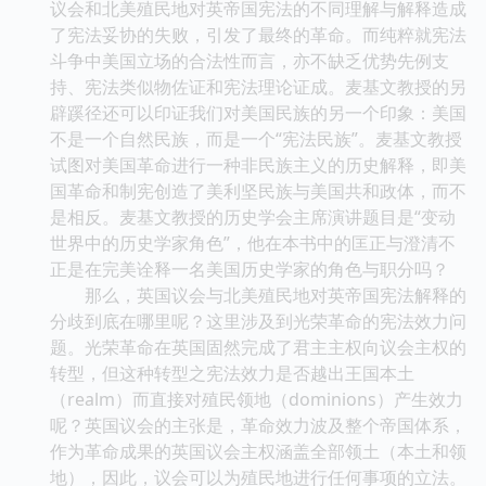
议会和北美殖民地对英帝国宪法的不同理解与解释造成
了宪法妥协的失败，引发了最终的革命。而纯粹就宪法
斗争中美国立场的合法性而言，亦不缺乏优势先例支
持、宪法类似物佐证和宪法理论证成。麦基文教授的另
辟蹊径还可以印证我们对美国民族的另一个印象：美国
不是一个自然民族，而是一个“宪法民族”。麦基文教授
试图对美国革命进行一种非民族主义的历史解释，即美
国革命和制宪创造了美利坚民族与美国共和政体，而不
是相反。麦基文教授的历史学会主席演讲题目是“变动
世界中的历史学家角色”，他在本书中的匡正与澄清不
正是在完美诠释一名美国历史学家的角色与职分吗？
那么，英国议会与北美殖民地对英帝国宪法解释的
分歧到底在哪里呢？这里涉及到光荣革命的宪法效力问
题。光荣革命在英国固然完成了君主主权向议会主权的
转型，但这种转型之宪法效力是否越出王国本土
（realm）而直接对殖民领地（dominions）产生效力
呢？英国议会的主张是，革命效力波及整个帝国体系，
作为革命成果的英国议会主权涵盖全部领土（本土和领
地），因此，议会可以为殖民地进行任何事项的立法。