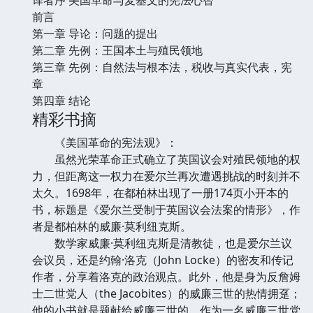
前言
第一章 导论：问题的提出
第二章 先例：王国本土与殖民领地
第三章 先例：自然法与根本法，税收与真实代表，宪
章
第四章 结论
精彩书摘
《美国革命的宪法观》：
虽然光荣革命正式确立了英国议会对殖民领地的权
力，但距离这一权力在爱尔兰再次遭遇挑战的时刻并不
太久。1698年，在都柏林出现了一册174页小开本的
书，标题是《爱尔兰受制于英国议会法案的情形》，作
者是都柏林的威廉·莫利纽克斯。
数学家威廉·莫利纽克斯是清教徒，也是爱尔兰议
会议员，还是约翰·洛克（John Locke）的密友和传记
作者，分享着洛克的政治观点。此外，他是身为反詹姆
士二世党人（the Jacobites）的威廉三世的热情拥趸；
他的小书就是题献给威廉三世的。作为一名威廉三世党