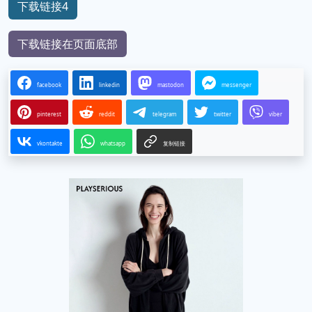
下载链接4
下载链接在页面底部
facebook
linkedin
mastodon
messenger
pinterest
reddit
telegram
twitter
viber
vkontakte
whatsapp
复制链接