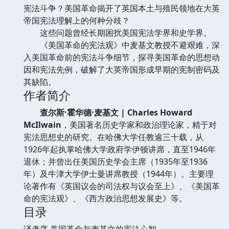
宪法斗争？美国革命揭开了英国本土与殖民领地在大英
帝国宪法理解上的何种分歧？
这些问题曾经长期困扰美国宪法学界和史学界。
《美国革命的宪法观》中麦基文教授不避艰难，深
入美国革命前的宪法斗争细节，探寻美国革命的思想动
因和宪法先例，破解了大英帝国形成早期的宪制密码及
其缺陷。
作者简介
查尔斯·霍华德·麦基文 | Charles Howard
McIlwain
，美国著名历史学家和政治理论家，精于对
宪法思想史的研究。在哈佛大学任教逾三十载，从
1926年起执掌哈佛大学政府学伊顿讲席，直至1946年
退休；并曾出任美国历史学会主席（1935年至1936
年）及牛津大学伊士曼讲席教授（1944年）。主要理
论著作有《英国议会的司法权与议会至上》、《美国革
命的宪法观》、《西方政治思想发展史》等。
目录
译者序 美国革命与麦基文的宪法心智