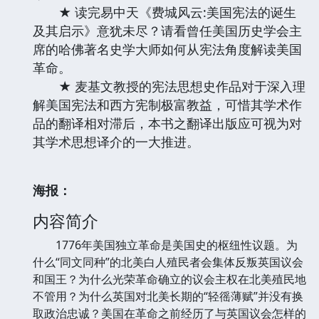
★ 读完易中天《费城风云:美国宪法的诞生
及其启示》意犹未尽？请看曾任美国历史学会主
席的哈佛著名史学大师如何从宪法角度解读美国
革命。
★ 麦基文教授的宪法思想史作品对于深入理
解美国宪法和西方宪制极富教益，可惜其学术作
品的翻译相对滞后，本书之翻译出版应可视为对
其学术思想译介的一大推进。
海报：
内容简介
1776年美国独立革命是美国史的枢纽性议题。为
什么“同文同种”的北美白人殖民者会集体反叛英国议会
和国王？为什么光荣革命确立的议会主权在北美殖民地
不管用？为什么英国对北美长期的“轻徭薄赋”并没有换
取政治忠诚？美国在革命之前经历了与英国议会怎样的