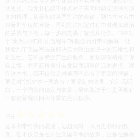
探寻其内部支撑起整个建筑的坚实骨骼——那便是宪
法思想。我尤其惊叹于作者对于不同时期宪法理念演
变的梳理，从最初对英国宪法的依循，到独立宣言中
对普世价值的宣扬，再到宪法制定过程中对现实政治
的妥协与平衡，每一步都充满了智慧和博弈。书中对
于“比例原则”和“正当程序”等概念的引申和解释，让
我看到了美国宪法在解决实际政治困境中的实用性和
创造性。它不是凭空产生的教条，而是深深植根于现
实土壤，并不断根据社会发展而调整的活的思想。读
完这本书，我不仅仅是对美国革命有了更深的理解，
更是对“法治”这一理念有了更深刻的敬畏。它让我明
白，一个国家的稳定与繁荣，最终取决于其是否拥有
一套被普遍认同和尊重的宪法秩序。
☆
☆
☆
☆
☆
评分
这本书带给我的震撼，远超我对一本历史书籍的预
期。它不仅仅是在讲述美国革命的故事，更是在解构