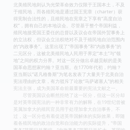
北美殖民地则认为光荣革命效力仅限于王国本土，不及
于殖民地，而各殖民地是通过国王宪章（charter）获
得宪制合法性的，且殖民地在宪章之下享有“高度自治
权”，拥有自己的本地议会。尽管基于整个帝国利益，
殖民地接受国王委任的总督以及议会在帝国外贸事务上
的立法权，但议会立法权绝对不及于殖民地自治范围内
的“内政事务”。这里出现了“帝国事务”和“内政事务”的
二元区分，这被北美殖民地人民用于界定“本土”与“领
地”之间的权力分界。对这一区分做出卓越贡献的是美
国革命思想家约翰？亚当斯。在1770年代初，约翰？
亚当斯以“诺凡格鲁斯”为笔名发表了大量关于北美自治
宪法理由的文章，有力驳斥了论敌“马萨诸塞人”的相关
宪法主张，成为美国革命前最重要的宪法文献之一。
尽管英国议会断然拒绝了这一区分，但这一区分却
是对英帝国宪法的一种非常有力的解释，在19世纪曾被
英属加拿大的殖民官员用于处理加拿大自治事务。不
过，这一区分也有着促进英帝国解体的实际效果，即随
着各殖民地的政治自觉和自治能力的实际提升，“帝国
事务”范围日益萎缩，“内政事务”范围日益扩大，英国的