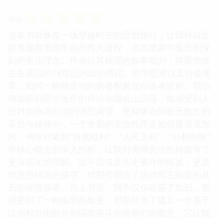
☆
☆
☆
☆
☆
评分
这本书就像是一场穿越时空的思想旅行，让我得以近
距离观察美国革命的伟大进程，尤其是其中蕴含的深
刻的宪法理念。作者以其精湛的叙事能力，将那些发
生在遥远的18世纪的政治博弈、哲学思辨以及社会变
革，如同一幅幅生动的画卷般展现在读者眼前。我仿
佛能听到那些激昂的辩论在国会山回荡，能感受到人
民对自由与自治的强烈渴望，更能体会到在无数次的
妥协与碰撞中，一个全新的宪政秩序是如何逐渐成形
的。书中对诸如“自然权利”、“人民主权”、“分权制衡”
等核心概念的深入剖析，让我对美国宪法的精髓有了
更深层次的理解。这不仅仅是历史事件的陈述，更是
对思想根源的探寻，对那些塑造了现代民主制度的基
石的细致描摹。合上书页，我不仅仅收获了知识，更
感受到了一种由衷的敬意，对那些为了建立一个基于
法治和自由的共和国而奋斗的前辈们的敬意。它让我