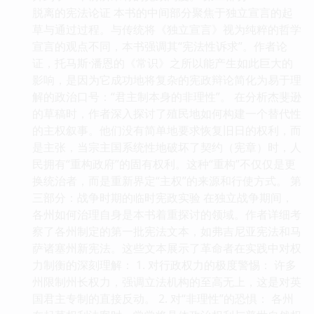
脱离的宪法论证 本书的中间部分聚焦于独立宣言的起
草与通过过程。与传统将《独立宣言》视为纯粹的哲学
宣言的观点不同，本书强调其“宪法性诉求”。作者论
证，托马斯·潘恩的《常识》之所以能产生如此巨大的
影响，是因为它成功地将复杂的宪政辩论简化为易于理
解的政治口号：“君主制本身的非理性”。 在分析杰斐逊
的草稿时，作者深入探讨了殖民地如何构建一个替代性
的主权叙事。他们没有简单地要求恢复旧日的权利，而
是主张，当宗主国系统性地破坏了契约（宪章）时，人
民拥有“重构政府”的固有权利。这种“重构”不仅仅是更
换统治者，而是重新界定“主权”的来源和行使方式。 第
三部分：战争时期的临时宪政实验 在独立战争期间，
各州如何治理自身是本书着重探讨的领域。作者详细考
察了各州制定的第一批宪法文本，如弗吉尼亚宪法和马
萨诸塞州新宪法。这些文本展示了革命者在实践中对权
力制衡的深刻理解： 1. 对行政权力的极度警惕： 许多
州限制州长权力，强调立法机构的至高无上，这是对英
国君主专制的直接反动。 2. 对“非理性”的恐惧： 各州