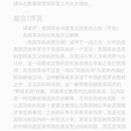
骚动在数量和苦情程度上均大大增加。
……
前言/序言
译者序：美国革命与麦基文的宪法心智（节选）
美国革命的非民族主义解释
《美国革命的宪法观》成书于一战之后，针对的是
美国历史学界关于美国革命的一个定论：美国革命是美
利坚民族主义的必然结果，在宪法斗争上没有优势与合
法性。这一论断推定美利坚民族在独立革命之前已然形
成，而美国革命不过是一场以“民族自决”为基本内涵的
民族解放运动。这种解释甚至弥漫于中国的世界史教材
之中，足见其影响深远。这一解释路径颇有美国式的
“辉格史观”样貌。但麦基文教授对此深怀疑虑，认为这
是一种武断和激进的历史解释，不符合历史的实际。什
么是历史的实际？麦基文教授认为美国独立革命是很晚
才发生的事情，之前的斗争不具有革命性质，而是在英
国宪法框架内的一种宪法斗争。麦基文界定的美国革命
的中枢问题是英帝国的真实宪法结构问题，而正是英国