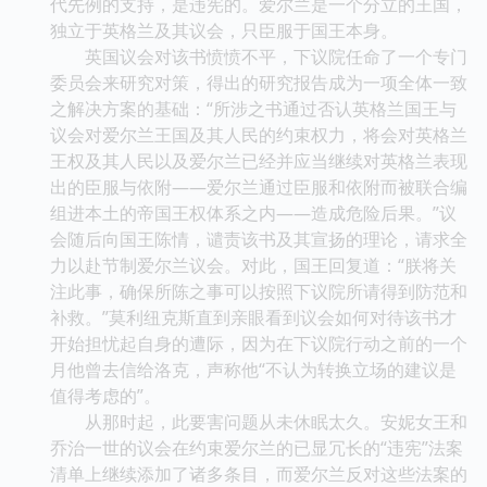
代先例的支持，是违宪的。爱尔兰是一个分立的王国，
独立于英格兰及其议会，只臣服于国王本身。
英国议会对该书愤愤不平，下议院任命了一个专门
委员会来研究对策，得出的研究报告成为一项全体一致
之解决方案的基础：“所涉之书通过否认英格兰国王与
议会对爱尔兰王国及其人民的约束权力，将会对英格兰
王权及其人民以及爱尔兰已经并应当继续对英格兰表现
出的臣服与依附——爱尔兰通过臣服和依附而被联合编
组进本土的帝国王权体系之内——造成危险后果。”议
会随后向国王陈情，谴责该书及其宣扬的理论，请求全
力以赴节制爱尔兰议会。对此，国王回复道：“朕将关
注此事，确保所陈之事可以按照下议院所请得到防范和
补救。”莫利纽克斯直到亲眼看到议会如何对待该书才
开始担忧起自身的遭际，因为在下议院行动之前的一个
月他曾去信给洛克，声称他“不认为转换立场的建议是
值得考虑的”。
从那时起，此要害问题从未休眠太久。安妮女王和
乔治一世的议会在约束爱尔兰的已显冗长的“违宪”法案
清单上继续添加了诸多条目，而爱尔兰反对这些法案的