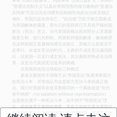
“普通法宪制主义”以及在帝国范围内倾力建构的”普通法
共同体”不足以完全消磨和压制殖民地的自治甚至独立
倾向，帝国日益名存实亡，“自治领”乃至于独立国家成
为帝国解体的通道，而今日的英联邦已不具有严格的国
家法（宪法）意义。当代英国若顺从民间部分人意愿废
除君主制，改行共和制，则英联邦顷刻解体，像海峡群
岛这样的国王直属领地将完全独立，苏格兰公投甚至不
必举行。在成文宪法的时代，古典的不成文宪法漏洞跌
出，但英国一旦采行成文宪法，其古典联邦势必无法维
系，这是当代英国宪法改革的两难。
北美殖民地宪法维权的三种模式
麦基文教授并不局限于从“帝国宪法”角度考察双方
的宪法斗争，尽管他认为这是双方宪法斗争的真正焦
点。我们对美国革命史耳熟能详的一个典故就是“无代
表不纳税”（no taxation without representation），
这显然也属于一种宪法斗争，却不同于“帝国宪法”理
论。根据麦基文教授的考察，革命之前的北美与英国议
会之间的宪法斗争共经历了三个主要阶段，形成了三种