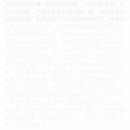
这本书简直就像一场思想的盛宴，让我沉醉其中，久
久不能自拔。作者的叙述风格别具一格，他没有采用
枯燥的说教，而是通过引人入胜的故事情节，将复杂
的宪法议题娓娓道来。我仿佛能看到那些在殖民地议
会中慷慨陈词的代表们，能听到他们在制宪会议上关
于权力划分的激烈辩论，更能感受到普通民众对自由
和自治的朴素追求。书中对于“联邦主义”和“三权分
立”等核心原则的解读，让我深刻理解了美国政治制
度的精妙之处。作者并没有回避革命中的争议和矛
盾，而是将其真实地呈现出来，这使得整本书更具说
服力和历史厚重感。我尤其欣赏书中对“革命的合法
性”这一问题的探讨，作者通过对宪法理念的梳理，
清晰地展现了美国革命为何能够获得道义上的支持和
法律上的正当性。这本书让我不仅增长了见识，更激
发了我对政治哲学和宪法学的浓厚兴趣，让我开始重
新审视那些看似遥远的政治事件，以及它们与我们当
下生活的深刻联系。