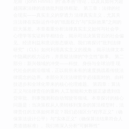
尼斯（John Finnis）的“基本善”理论，以及其如何为超
越国家法律的道德批判提供框架。 第三章：法律的社
会现实——真实主义的穿透力 法律真实主义，尤其关
注法律在实际运作中的“纸面权力”与“实际效果”之间的
巨大落差。本章着重分析法律真实主义如何与社会学、
心理学等实证科学相结合，揭示司法决策背后的社会偏
见、经济利益和意识形态驱动。我们将探讨“批判法律
研究”（CLS）如何利用真实主义的视角，揭示法律文本
中隐藏的权力运作，并质疑法律的“中立性”叙事。 第二
部分：新兴领域的冲突——科技、身份与全球治理 现
代社会的前沿领域，正以前所未有的速度挑战着传统法
律观念的边界。本部分关注法律哲学必须面对的、由科
技进步和全球化带来的核心伦理难题。 第四章：算法
正义与法律责任的重构 人工智能和大数据正渗透到信
贷审批、刑事预测和自动驾驶等领域。本章探讨的核心
问题是：当决策权从人类转移到复杂的算法模型时，法
律责任的主体如何界定？我们必须区分“程序正义”（确
保算法设计公平）与“实体正义”（确保算法结果符合人
类道德标准）。我们将深入分析“可解释性”