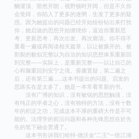
醐灌顶、豁然开朗，视野顿时开阔，但是不久你
会觉得，你陷入了更多的迷惘，生发了更多的疑
惑。因为她提出的问题已经开始纷纷钻出来打扰
你，她启迪的思想开始缠绕你，逼迫你重新思
考、更新思考，再次出发、再次廓清。你不得不
重看一遍或再阅读相关篇章，以让被撕开的、被
割裂的貌似完整以为自洽的知识思想体系重新回
到完整——实际上，是重新完整——以让自己的
心和脑重回到安宁之境。毋庸置疑，第二遍之
后，还有第三遍……这本书提出的问题、启发的
思路实在是太多了。她是一本常看常新的书。
没有广博的知识，没有敏锐的思想触须，没
有纯正的学者之心，没有独特的方法，没有十数
年的积淀之功，完成这本不厚的重磅大作是不可
能的。法理学的前沿问题和各种先锋思想在於先
生的笔下融会贯通了。
这本书告诉我们哈特-德沃金“二王”一统江湖