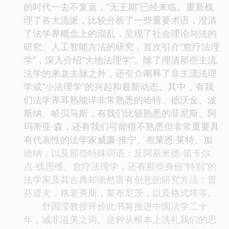
的时代一去不复返，“无王期”已经来临。重新梳
理了各大流派，比较分析了一些重要术语，澄清
了法学界概念上的混乱，呈现了社会理论与法的
研究、人工智能方法的研究，首次引介“愈疗法理
学”，深入介绍“大地法理学”。除了理清那些主流
法学的来龙去脉之外，还引介阐释了非主流法理
学或“小法理学”的兴起和最新动态。其中，有我
们法学界耳熟能详非常熟悉的哈特、德沃金、波
斯纳、哈贝马斯，有我们比较熟悉的菲尼斯、阿
玛蒂亚·森，还有我们可能很不熟悉但非常重要具
有代表性的法学家威廉·推宁、布莱恩·莱特、加
德纳，以及那些特殊词语：反阿基米德-笛卡尔
点-线思维、愈疗法理学，还有那些身份“特别”的
法学家及其古典却依然富有创意的研究方法：普
芬道夫，格老秀斯，莱布尼茨，以及格式塔等。
舒国滢教授评价此书将推进中国法学二十
年，诚非溢美之词。这种从根本上洗礼我们的思