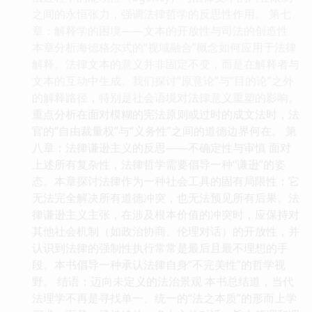
之间的永恒张力，强调法律哲学的反思性作用。 第七
章：解释学的困境——文本的开放性与司法的创造性
本章分析海德格尔式的“视域融合”概念如何应用于法律
解释。法律文本的意义并非固定不变，而是在解释者与
文本的互动中生成。我们探讨“原意论”与“目的论”之外
的解释路径，特别是社会语境对法律意义重塑的影响。
重点分析在面对模糊的宪法原则或过时的成文法时，法
官的“自由裁量权”与“义务性”之间的道德边界何在。 第
八章：法律谦逊主义的反思——不确定性与审慎 面对
上述所有复杂性，法律哲学需要倡导一种“谦逊”的姿
态。本章探讨法律作为一种社会工具的固有局限性：它
无法完全解决所有道德冲突，也无法预见所有后果。法
律谦逊主义主张，在涉及根本价值的冲突时，应保持对
其他社会机制（如政治协商、伦理对话）的开放性，并
认识到法律的强制性执行常常是最后且最不理想的手
段。本书倡导一种承认法律自身“不完美性”的哲学视
野。 结语：迈向未定义的法治景观 本书总结道，当代
法理学不再是寻找单一、统一的“法之本质”的形而上学