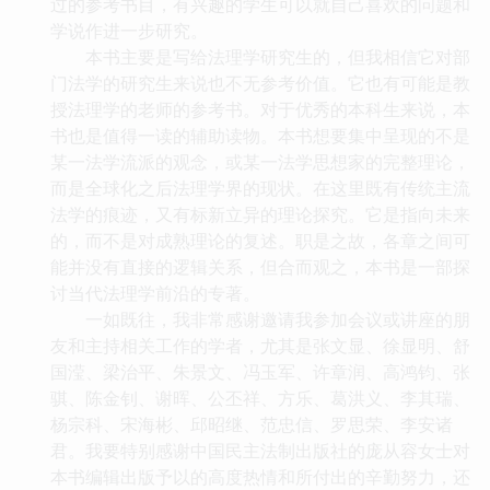
过的参考书目，有兴趣的学生可以就自己喜欢的问题和
学说作进一步研究。
本书主要是写给法理学研究生的，但我相信它对部
门法学的研究生来说也不无参考价值。它也有可能是教
授法理学的老师的参考书。对于优秀的本科生来说，本
书也是值得一读的辅助读物。本书想要集中呈现的不是
某一法学流派的观念，或某一法学思想家的完整理论，
而是全球化之后法理学界的现状。在这里既有传统主流
法学的痕迹，又有标新立异的理论探究。它是指向未来
的，而不是对成熟理论的复述。职是之故，各章之间可
能并没有直接的逻辑关系，但合而观之，本书是一部探
讨当代法理学前沿的专著。
一如既往，我非常感谢邀请我参加会议或讲座的朋
友和主持相关工作的学者，尤其是张文显、徐显明、舒
国滢、梁治平、朱景文、冯玉军、许章润、高鸿钧、张
骐、陈金钊、谢晖、公丕祥、方乐、葛洪义、李其瑞、
杨宗科、宋海彬、邱昭继、范忠信、罗思荣、李安诸
君。我要特别感谢中国民主法制出版社的庞从容女士对
本书编辑出版予以的高度热情和所付出的辛勤努力，还