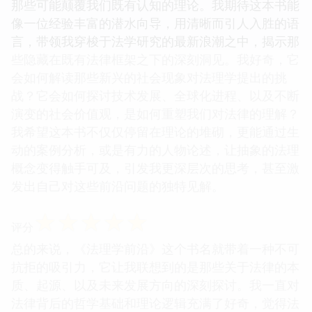
那些可能颠覆我们既有认知的理论。我期待这本书能
像一位经验丰富的潜水向导，用清晰而引人入胜的语
言，带领我穿梭于法学研究的最新浪潮之中，揭示那
些隐藏在既有法律框架之下的深刻洞见。我好奇，它
会如何解读那些新兴的社会现象对法理学提出的挑
战？它会如何探讨技术发展、全球化进程、以及不断
演变的社会价值观，是如何重塑我们对法律的理解？
我希望这本书不仅仅停留在理论的堆砌，更能通过生
动的案例分析，或是有力的人物论述，让抽象的法理
概念变得触手可及，引发我更深层次的思考，甚至激
发出自己对这些前沿问题的独特见解。
☆
☆
☆
☆
☆
评分
总的来说，《法理学前沿》这个书名就带着一种不可
抗拒的吸引力，它让我联想到的是那些关于法律的本
质、起源、以及未来发展方向的深刻探讨。我一直对
法律背后的哲学基础和理论逻辑充满了好奇，觉得法