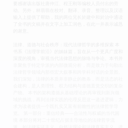
要感谢该出版社唐仲江、程王刚等编校人员付出的劳
动。另外，林翡翡在校对、翻译、录音、整理以及汉语
输入上提供了帮助，我的两位兄长於建中和於治中通读
了全书的文稿并在文字上加工润色，在此一并表示诚恳
的谢意。
法律、道德与社会秩序：现代法律哲学的多维探索 本
书系《法理学前沿》的姊妹篇，旨在从一个更具广度和
深度的视角，审视当代法律思想的脉络与争论。本书并
非聚焦于特定学派的内部微观分析，而是致力于勾勒出
法律哲学领域内那些宏大叙事和跨学科对话的全景图。
我们深知，法律的本质并非静止的教条，而是活态的社
会建构，是人类理性、权力结构与道德直觉交织的复杂
产物。 本书的架构遵循从基础理论的再审视到新兴领
域的挑战，再到法律实践的伦理反思这一递进逻辑，力
求为读者提供一个既扎实又富有前瞻性的法律哲学导
览。 第一部分：重估经典——合法性与权威的当代困
境 本部分将对二十世纪占据主导地位的法律哲学流
派，如法律实证主义、自然法理论和法律真实主义，进