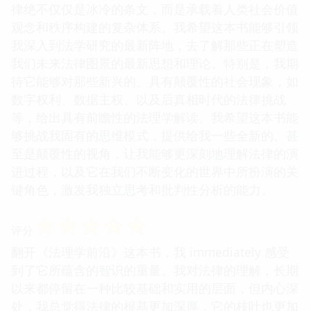
律绝不仅仅是冰冷的条文，而是承载着人类社会价值
观念和秩序构建的复杂体系。我希望这本书能够引领
我深入到法学研究的最新阵地，去了解那些正在塑造
我们未来法律图景的最新思想和理论。特别是，我期
待它能够对那些新兴的、具有颠覆性的社会现象，如
数字权利、数据主权、以及后真相时代的法律挑战
等，给出具有前瞻性的法理学解读。我希望这本书能
够挑战我固有的思维模式，提供给我一些全新的、甚
至是颠覆性的视角，让我能够更深刻地理解法律的演
进过程，以及它在我们不断变化的世界中所扮演的关
键角色，激发我独立思考和批判性分析的能力。
☆
☆
☆
☆
☆
评分
翻开《法理学前沿》这本书，我 immediately 感受
到了它所蕴含的智识的重量。我对法律的理解，长期
以来都停留在一种比较基础和实用的层面，但内心深
处，我总觉得法律的根基更加深厚，它的枝叶也更加