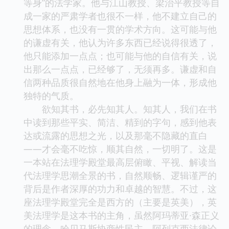
等身”的法学家。他与江山教授、梁治平教授等自
成一家的严肃学者也很不一样，他不建立自己的
思想体系，也没有一贯的学术方向。这可能与他
的谦虚有关，他认为许多东西已经说得很透了，
他只能添加一点点；也可能与他的自信有关，说
出那么一点点，已经够了，无须再多。谦虚和自
信两种品质很自然地在他身上融为一体，形成他
独特的气质。
欲知其书，必先知其人。知其人，我们在书
中读到那些平实、简洁、精到的字句，感到他表
达或流露的思想之光，以及那毫不隐藏的直白
——才会毫不吃惊，顺其自然，一切明了。这是
一本站在法理学殿堂最高层俯瞰、平视、解读当
代法理学思潮全景的书，自然顺畅、逻辑谨严的
背后是作者深厚的功力和卓越的智慧。不过，这
座法理学殿堂完全是西方的（主要是英美），英
美法理学是这本书的主角，虽然阿玛蒂亚·森正义
的理念、哈贝马斯协商性民主、阿列克西法律论