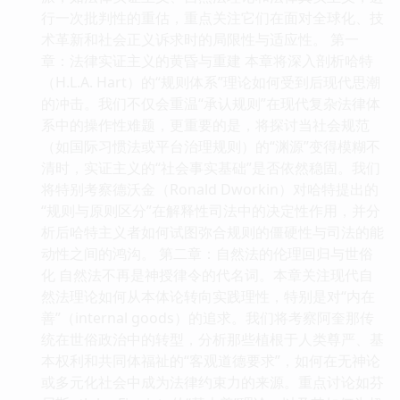
行一次批判性的重估，重点关注它们在面对全球化、技
术革新和社会正义诉求时的局限性与适应性。 第一
章：法律实证主义的黄昏与重建 本章将深入剖析哈特
（H.L.A. Hart）的“规则体系”理论如何受到后现代思潮
的冲击。我们不仅会重温“承认规则”在现代复杂法律体
系中的操作性难题，更重要的是，将探讨当社会规范
（如国际习惯法或平台治理规则）的“渊源”变得模糊不
清时，实证主义的“社会事实基础”是否依然稳固。我们
将特别考察德沃金（Ronald Dworkin）对哈特提出的
“规则与原则区分”在解释性司法中的决定性作用，并分
析后哈特主义者如何试图弥合规则的僵硬性与司法的能
动性之间的鸿沟。 第二章：自然法的伦理回归与世俗
化 自然法不再是神授律令的代名词。本章关注现代自
然法理论如何从本体论转向实践理性，特别是对“内在
善”（internal goods）的追求。我们将考察阿奎那传
统在世俗政治中的转型，分析那些植根于人类尊严、基
本权利和共同体福祉的“客观道德要求”，如何在无神论
或多元化社会中成为法律约束力的来源。重点讨论如芬