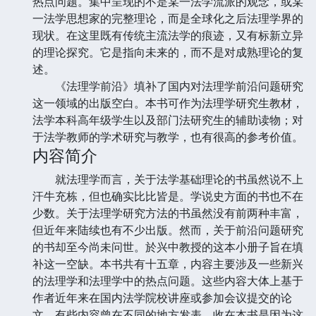
热点问题。集中呈现的不是某一法学流派的观念，或某
一法学思想家的完整理论，而是全球化之后法理学界的
现状。在这里既有传统主流法学的痕迹，又有标新立异
的理论探究。它是指向未来的，而不是对成熟理论的复
述。
《法理学前沿》填补了国内对法理学前沿问题研究
这一领域的出版空白。本书可作为法理学研究生教材，
法学本科高年级学生以及部门法研究生的辅助读物；对
于法学教师的学术研究与教学，也有很高的参考价值。
内容简介
就法理学而言，关于法学基础理论的书虽然说不上
汗牛充栋，但也确实比比皆是。学说史方面的书也不在
少数。关于法理学研究方法的书虽然没有前两种丰富，
但近年来陆续也有不少出版。然而，关于前沿问题研究
的书却至今尚未问世。於兴中教授的这本小册子旨在填
补这一空缺。本书共有十五章，内容主要涉及一些新兴
的法理学和法理学中的热点问题。这些内容大体上基于
作者近年来在国内法学院校讲座或参加会议提交的论
文，有些内容曾在不同的地方发表。收在本书是因为这