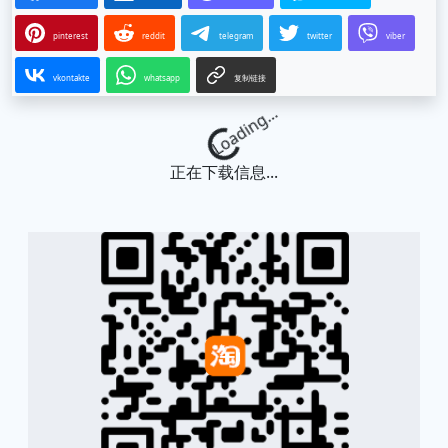
pinterest
reddit
telegram
twitter
viber
vkontakte
whatsapp
复制链接
Loading...
正在下载信息...