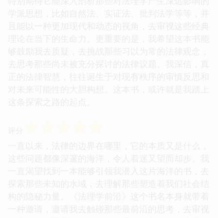
特别期待它能深入剖析那些对法理学产生深远影响的
学派思想，比如自然法、实证法、批判法学等等，并
且能以一种更加现代和动态的视角，去审视这些经典
理论在当下的生命力。更重要的是，我希望这本书能
够鼓励我去质疑，去挑战那些习以为常的法律观念，
去思考那些尚未被充分探讨的法律议题。我深信，真
正的法律智慧，往往诞生于对现有秩序的审慎反思和
对未来可能性的大胆构想。这本书，或许就是我踏上
这条探索之路的起点。
☆
☆
☆
☆
☆
评分
一直以来，法律的边界在哪里，它的本质又是什么，
这些问题都像深邃的海洋，令人着迷又望而却步。我
一直渴望找到一本能够引领我潜入这片海洋的书，去
探索那些未知的水域，去理解那些塑造着我们社会结
构的隐秘力量。《法理学前沿》这个书名本身就带着
一种邀请，邀请我去触碰那些最前沿的思考，去审视