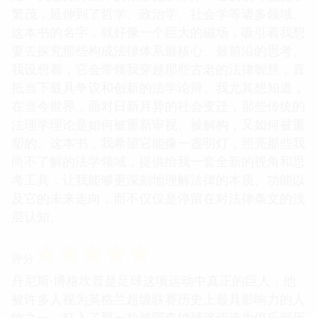
繁茂，延伸到了哲学、政治学、社会学等诸多领域。
这本书的名字，就好像一个巨大的磁场，吸引着我想
要去探究那些构成法律体系最核心、最前沿的思考。
我设想着，它会带领我穿越那些古老的法律智慧，直
抵当下最具争议和创新的法学论辩。我尤其想知道，
在当今世界，面对日新月异的社会变迁，那些传统的
法理学理论是如何被重新审视、被解构，又如何被重
塑的。这本书，我希望它能像一盏明灯，照亮那些我
尚不了解的法学领域，提供给我一套全新的视角和思
考工具，让我能够更深刻地理解法律的本质、功能以
及它的未来走向，而不仅仅是停留在对法律条文的浅
层认知。
☆
☆
☆
☆
☆
评分
丹尼斯·博格坎普是足球这项运动中真正的巨人，他
被许多人视为英格兰超级联赛历史上最具影响力的人
物之一，打入了那一粒被阿森纳球迷评选为俱乐部历