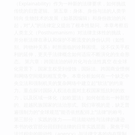
（Explainability）作为一种新的法律要求，如何挑战
传统的归责逻辑。 第五章：身体、身份与法的人类学
转向 生物技术的发展（如基因编辑）和身份政治的兴
起，对“人”的法律定义提出了根本性疑问。本章考察后
人类主义（Posthumanism）对法律主体性的挑战，
并分析法律在承认和保护不断流变的身份认同（如性
别、跨物种关系）时所面临的诠释困境。这不仅关乎权
利的延伸，更关乎法律概念如何适应不断演化的生命形
态。 第六章：跨国法治的碎片化与合法性真空 在全球
化背景下，国家主权受到侵蚀，国际法、跨国商业惯例
和网络空间规则相互竞争。本章分析如何在一个缺乏中
央立法和强制机关的复杂网络中建立起“软法”的约束
力。重点探讨国际人权法在面对主权国家抵抗时的效
力，以及区域一体化（如欧盟法）如何创造出一种新型
的、超越民族国家的法治形式。我们审视的是，缺乏普
遍强制力的“全球规范”能否依然配得上“法律”的称号。
第三部分：实践的张力——司法能动性与法律的谦逊
本书的收官部分回归到法律的日常实践层面，聚焦于司
法过程中的能动性（agency）与法律文本的内在限制