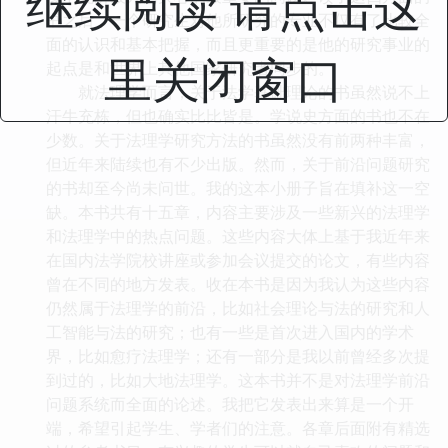
继续阅读 请点击这
书之后，一个研究生对他所研究的专业不仅有了比较全
面的认识和基本把握，而且更重要的是他的研究事业的
里关闭窗口
起点是和世界上其他国家研究者同步的。
就法理学而言，关于法学基础理论的书虽然说不上
汗牛充栋，但也确实比比皆是。学说史方面的书也不在
少数。关于法理学研究方法的书虽然没有前两种丰富，
但近年来陆续也有不少出版。然而，关于前沿问题研究
的书却至今尚未问世。我的这本小册子旨在填补这一空
缺。本书共有十五章，内容主要涉及一些新兴的法理学
和法理学中的热点问题。这些内容大体上基于我近年来
在国内法学院校讲座或参加会议提交的论文，有些内容
曾在不同的地方发表。收在本书是因为我认为这些内容
仍然属于法理学的前沿，比如社会理论与法的研究和人
工智能与法的研究；也有一些是首次进入国内的学术
界，比如愈疗法理学；还有一部分是我以前曾经多次提
到过的，比如大地法理学。这本书并不是对法理学前沿
问题系统而全面的论述。我把它发表出来算是一个开
端，希望引起学生、学者们的注意。各章后面附有精选