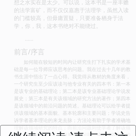
想之水实在是太少。可以说，这本书是一座丰赡
的法学富矿，而不仅仅嘉惠于法理学，虽然入读
的门槛较高，但毋庸置疑，只要准备栖身于法
学，你，我，这本书绝对不能绕过。
……
前言/序言
如何能在较短的时间内让研究生打下扎实的学术基
础是每一位导师应该思考的问题。我在过去十几年的教
书生涯中悟出了一点心得。我觉得从教材的角度来看，
一个研究生至少应该读与他专业有关的四本书：第一本
是该专业的基础理论；第二本是该专业基础理论学说发
展史；第三本是有关该领域的研究方法的著作；第四本
是该领域中的前沿问题的简述。基础理论可以给学者提
供该领域的基本面貌、基本轮廓和主要问题；学说史告
诉学者基本理论的来龙去脉；方法论有助于学者准确地
理解该领域研究的特点；而前沿问题则使学者了解该领
域中现阶段人们关心的最重要的问题。读了这四方面的