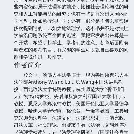
些内容仍然属于法理学的前沿，比如社会理论与法的研
究和人工智能与法的研究；也有一些是首次进入国内的
学术界，比如愈疗法理学；还有一部分是作者以前曾经
多次提到过的，比如大地法理学。这本书并不是对法理
学前沿问题系统而全面的论述。我把它发表出来算是一
个开端，希望引起学生、学者们的注意。各章后面附有
精选过的参考书目，有兴趣的学生可以就自己喜欢的问
题和学说作进一步研究。
作者简介
於兴中，哈佛大学法学博士，现为美国康奈尔大学
法学院Anthony W. and Lulu C. Wang中国法讲席教
授，西北政法大学特聘教授，杭州师范大学“浙江省千
人计划”特聘教授。先后师从澳大利亚国立大学卡门卡
教授、悉尼大学郑汝纯教授，美国哥伦比亚大学爱德华
教授，哈佛大学安守廉、格伦登、米诺等教授。主要研
究兴趣为法理学、法律文化、法律思想史、香港宪政、
司法改革与社会理论。出版著作有《法治与文明秩序》
《法理学检读》，在《法学理论研究》《国际社会哲学