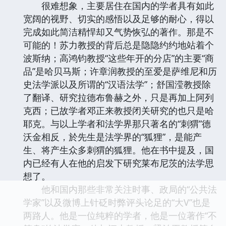
很难想象，主要居住在国内的学者具有如此
宽阔的视野、切实的感悟以及足够的耐心，得以
完成如此简洁精悍却又气势恢弘的著作。那是不
可能的！苏力教授的背后总是隐隐约约地站着个
波斯纳；高鸿钧教授“这些年开的分店”的主要“商
品”是哈贝马斯；许章润教授的至爱是萨维尼和历
史法学派以及所谓的“汉语法学”；舒国滢教授除
了翻译、研究拉德布鲁赫之外，只是再加上阿列
克西；已故学者邓正来教授闭关研究的也只是哈
耶克。与以上学者和法学界那只著名的“刺猬”德
沃金相反，於先生是法学界的“狐狸”，是能产
生、将产生众多刺猬的狐狸。他在书中提及，国
内已经有人在他的启发下研究莱布尼茨的法学思
想了。
他和国内那些非常关注时事、政局的“公共法
学家”以及微博上针砭时弊评头论足的“大V”也是
两路人。他是一位纯粹的学者，他是一位著作“不