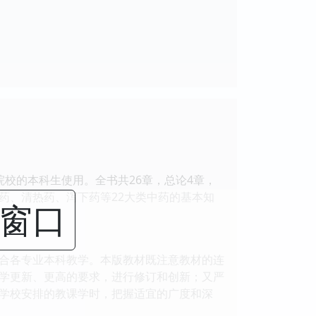
院校的本科生使用。全书共26章，总论4章，
药、清热药、泻下药等22大类中药的基本知
闭窗口
合各专业本科教学。本版教材既注意教材的连
学更新、更高的要求，进行修订和创新；又严
学校安排的教课学时，把握适宜的广度和深