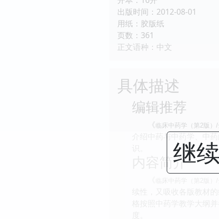
出版时间：2012-08-01
用纸：胶版纸
页数：361
正文语种：中文
具体描述
编辑推荐
《
临床中药学（第2版）
介绍中药与中药学、中药
继续
识。
内容简介
《
临床中药学（第2版）
续性，又吸收各版教材的
格按照中药学教学大纲并
度。