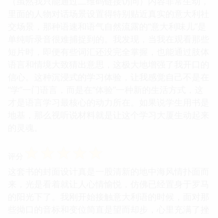
（虽然我只能通过二维码链接访问）内容非常生动，
里面的人物对话场景设置得特别贴近真实的意大利社
交场景，那种语速和语气自然流露的“意大利味儿”是
单纯听录音很难捕捉到的。我发现，当我在观看那些
短片时，即便有些词汇还没完全掌握，也能通过肢体
语言和情境大致猜出意思，这极大地增强了我开口的
信心。这种沉浸式的学习体验，让我感觉自己不是在
“学”一门语言，而是在“体验”一种新的生活方式，这
才是语言学习最核心的动力所在。如果说学生用书是
地基，那么视听说材料就是让这个学习大厦生动起来
的灵魂。
☆
☆
☆
☆
☆
评分
这套书的封面设计真是一股清新的地中海风情扑面而
来，光是看着就让人心情愉悦，仿佛已经置身于罗马
的阳光下了。我刚开始接触意大利语的时候，面对那
些拗口的音标和变位简直是望而却步，心里充满了挫