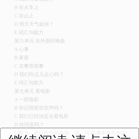
B 在火车上
C 在山上
D 明天天气如何？
E 词汇与能力
第六单元 在外面吃晚饭
A 心事
B 家庭
C 在餐馆就餐
D 我们吃点儿点心吗？
E 词汇与能力
第七单元 看电影
A 一部电影
B 你记得那些笑声吗？
C 我们已经决定去看电影
D 你同意吗？
E 能力。通过能力训练(听、说、写)拓展本单元内容