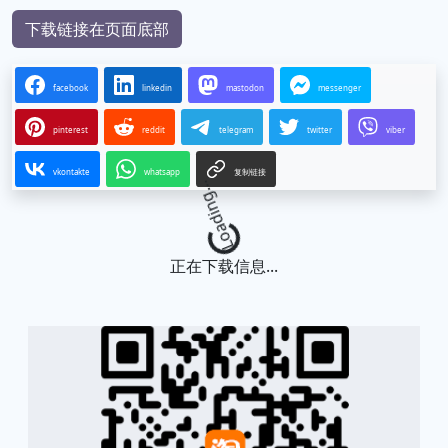
下载链接在页面底部
facebook
linkedin
mastodon
messenger
pinterest
reddit
telegram
twitter
viber
vkontakte
whatsapp
复制链接
Loading...
正在下载信息...