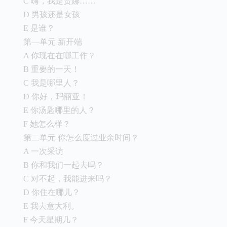
C 嗨，我是贾娜……
D 男孩还是女孩
E 是谁？
第—单元 新开端
A 你现在在哪工作？
B 重要的一天！
C 我是哪里人？
D 你好，玛丽亚！
E 你汤匙哪里的人？
F 她怎么样？
第二单元 你怎么度过业余时间？
A 一次采访
B 你和我们一起去吗？
C 对不起，我能进来吗？
D 你住在哪儿？
E 我去意大利。
F 今天星期几？