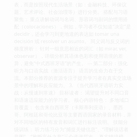
表，而是按照现代生活场景（如：金融科技、环保议
题、艺术评论、社会治理等）进行分类。 搭配与习语
聚焦： 重点讲解动词与名词、形容词与副词的惯用搭
配（colocaciones），例如，学习者不仅知道“决定”是
decidir，还会学习到更地道的表达如 tomar una
decisión 或 resolver un asunto。 同义词与反义词的
梯度辨析： 针对一组意思相近的词汇（如 mirar, ver,
observar），详细分析其语体色彩和使用语境的差
异，避免“中式西班牙语”的产生。 --- 第二部分：强化
听力与口语实战（激活语言） 语言的生命力在于交
流。本部分推荐的资源专注于提升学习者在真实交流场
景中的理解和反应能力。 3. 《当代西班牙语听力实
战：从慢速到常速》 目标读者： 渴望提升对不同口音
和语速适应能力的学习者。 核心内容特色： 多地域口
音覆盖： 包含来自西班牙（卡斯蒂利亚语）、墨西
哥、阿根廷和哥伦比亚等主要西语国家的录音材料，并
对不同地区的特有发音和词汇进行标注说明。 技能分
级训练： 听力练习分为“捕捉关键信息”、“理解说话者
意图”、“推断言外之意”三个递进层次。 真实情境模