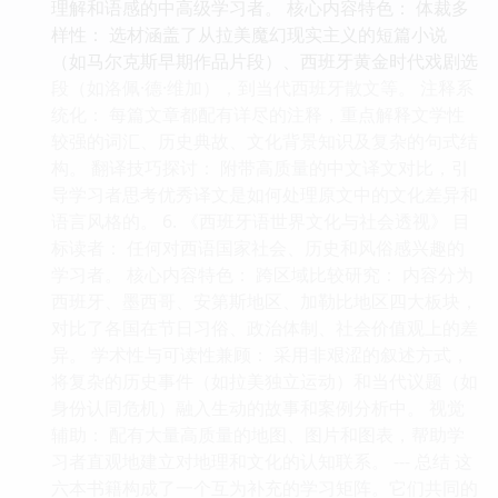
理解和语感的中高级学习者。 核心内容特色： 体裁多
样性： 选材涵盖了从拉美魔幻现实主义的短篇小说
（如马尔克斯早期作品片段）、西班牙黄金时代戏剧选
段（如洛佩·德·维加），到当代西班牙散文等。 注释系
统化： 每篇文章都配有详尽的注释，重点解释文学性
较强的词汇、历史典故、文化背景知识及复杂的句式结
构。 翻译技巧探讨： 附带高质量的中文译文对比，引
导学习者思考优秀译文是如何处理原文中的文化差异和
语言风格的。 6. 《西班牙语世界文化与社会透视》 目
标读者： 任何对西语国家社会、历史和风俗感兴趣的
学习者。 核心内容特色： 跨区域比较研究： 内容分为
西班牙、墨西哥、安第斯地区、加勒比地区四大板块，
对比了各国在节日习俗、政治体制、社会价值观上的差
异。 学术性与可读性兼顾： 采用非艰涩的叙述方式，
将复杂的历史事件（如拉美独立运动）和当代议题（如
身份认同危机）融入生动的故事和案例分析中。 视觉
辅助： 配有大量高质量的地图、图片和图表，帮助学
习者直观地建立对地理和文化的认知联系。 --- 总结 这
六本书籍构成了一个互为补充的学习矩阵。它们共同的