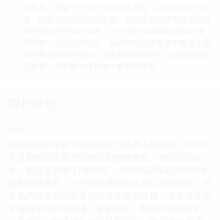
目标是：构建一个以扎实语法为骨架，以丰富词汇为血
肉，以真实场景应用为实践，并以文化理解为深度的综
合性西班牙语知识体系。 学习者可以根据自身当前薄
弱环节，灵活选择组合，从而在听说读写各个维度上实
现均衡且高效的进步。这套资源强调的是“主动构建”知
识体系，而非被动接受单一教材的限制。
用户评价
☆
☆
☆
☆
☆
评分
我特别欣赏这套书在听说能力培养上的布局，它绝对
不是那种只注重书面测试的传统教材。视听说的那一
本，简直是我的“自学神器”。我尝试着跟着里面的音
频去模仿发音，一开始总觉得自己的口音很别扭，但
音频的语速和清晰度设计得非常人性化，非常适合初
学者循序渐进地跟读。更妙的是，配套的视频材料