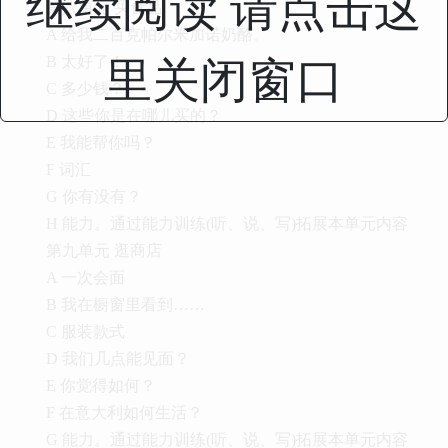
继续阅读 请点击这
第八单元 买食品
A 给我二百克帕尔米加诺奶酪。
里关闭窗口
B 太好了！
C 多少钱？
D 这些你是在哪儿买的？
E 我能帮你吗？
F 词汇
G 你有没有？
H 能力。通过能力训练(听、说、写)拓展本单元内容
第九单元 逛商店
A 一次会面
B 我在橱窗里看到……
C 服装款式
D 我们几点能见面？
E 你觉得如何？
F 在意大利如何生活？
G 能力。通过能力训练(听、说、写)拓展本单元内容