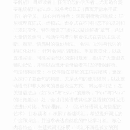
要解析》 目标读者： 任何阶段的学习者，尤其适合需
要系统梳理语法点，或备考DELE（西班牙语水平证
书）的学员。 核心内容特色： 深度剖析动词系统： 详
尽梳理直陈式、虚拟式、命令式在不同时态下的规则和
非规则变化。特别增设了“虚拟式疑难解析”章节，通过
大量情景例句，帮助学习者理解虚拟式在表达主观臆
断、愿望、情感时的微妙用法。 名词、冠词与代词的
精细化处理： 针对名词的阴阳性、单复数变化，以及
直接宾语、间接宾语代词的连用规则，提供了大量图表
辅助记忆，并辅以西班牙语母语者常犯的错误解析。
句法结构演变： 不仅停留在基础的主谓宾结构，更深
入探讨了复合句的构建、关系从句的使用限制，以及被
动语态和非人称句的自然表达方式。 对比学习法： 在
关键语法点（如“Ser”与“Estar”的辨析，“Por”与“Para”
的细微差别）处，会引用英语或其他罗曼语族的对应用
法进行对比，加深理解。 2. 《西班牙语词汇与搭配的
艺术》 目标读者： 积累了基础词汇，希望提升词汇的
广度和深度，并追求表达自然度的中级学习者。 核心
内容特色： 主题式词汇拓展： 词汇不再是孤立的列