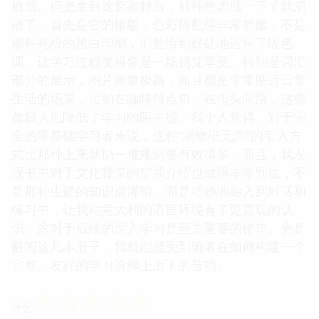
败感。但是拿到这套教材后，那种焦虑感一下子就消
散了。首先是它的排版，色彩搭配得非常舒服，不是
那种死板的黑白印刷，而是恰到好处地运用了暖色
调，让学习过程变得像是一场视觉享受。特别是词汇
部分的展示，图片质量极高，而且都是非常贴近日常
生活的场景，比如在咖啡馆点单、在街头问路，这些
都极大地降低了学习的陌生感。我个人觉得，对于完
全的零基础学习者来说，这种“润物细无声”的引入方
式比那种上来就扔一堆规则要有效得多。而且，我发
现书中对于文化背景的穿插介绍也做得非常到位，不
是那种生硬的知识点灌输，而是巧妙地融入到对话和
练习中，让我对意大利的语言环境有了更直观的认
识，这对于后续的深入学习是至关重要的铺垫。光是
翻阅这几本册子，我就能感受到编者在如何构建一个
完整、友好的学习阶梯上所下的苦功。
☆
☆
☆
☆
☆
评分