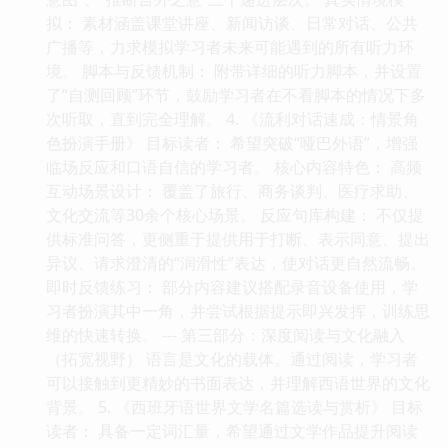
拟： 素材涵盖课堂讲座、新闻访谈、日常对话、公共
广播等，力求模拟学习者未来可能遇到的所有听力环
境。 脚本与反馈机制： 附带详细的听力脚本，并设置
了“自测回顾”环节，鼓励学习者在不看脚本的情况下多
次听取，直到完全理解。 4. 《流利对话速成：情景角
色扮演手册》 目标读者： 希望突破“哑巴外语”，增强
临场反应和口语自信的学习者。 核心内容特色： 高频
互动场景设计： 覆盖了旅行、商务谈判、医疗求助、
文化交流等30余个核心场景。 反应句库构建： 不仅提
供标准问答，更侧重于提供用于打断、表示同意、提出
异议、请求澄清的“润滑性”表达，使对话更自然流畅。
即时反馈练习： 部分内容建议搭配录音设备使用，学
习者扮演其中一角，并尝试根据提示即兴发挥，训练思
维的快速转换。 --- 第三部分：深度阅读与文化融入
（拓宽视野） 语言是文化的载体。通过阅读，学习者
可以接触到更精妙的书面表达，并理解西语世界的文化
背景。 5. 《西班牙语世界文学名篇选读与赏析》 目标
读者： 具备一定词汇量，希望通过文学作品提升阅读