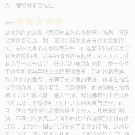
力，都绝对不容错过。
☆
☆
☆
☆
☆
评分
这次淘到的这套《恋恋中国风传奇故事》系列，真的
让我惊喜连连。我一直对那些发生在古代的爱恨情
仇、家国大事的故事情有独钟，而这套书恰好满足了
我所有的期待。故事的情节跌宕起伏，引人入胜，让
我几乎一口气读完。最让我印象深刻的是其中一个关
于边塞将领与异域公主的爱情故事，那种跨越民族、
跨越地域的爱恋，充满了史诗般的浪漫。作者在描绘
战争场面时，笔力老道，气势磅礴，而在刻画人物情
感时，又细腻入微，感人至深。我仿佛看到了金戈铁
马的战场，也感受到了乱世儿女的无奈与坚守。而
且，这套书的时代背景跨度也比较大，从唐宋到明
清，不同朝代的风土人情和时代特色都得到了很好的
展现，让我对中国古代历史有了更深的了解。虽然是
杂志形式，但内容非常扎实，一点都不输给专门出版