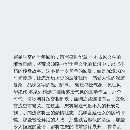
穿越时空的千年回响，谱写盛世华章 一本古风文学的
璀璨集结，将带您领略中华千年文化的长河中，那些不
朽的传奇故事。这不是一次简单的回溯，而是沉浸式的
时光漫游，让您亲历历史的波澜壮阔，感受人性的深邃
复杂，品味文字的温润醇厚。 聚焦盛唐气象，见证风
华绝代 本系列精选了描绘盛唐气象的文学作品，那个
时代，诗歌与舞蹈交相辉映，丝绸之路连接东西，文化
交流空前繁荣。在这里，您将邂逅气度不凡的长安贵
族，听闻边塞将士的豪情壮志，品味宫廷仕女的婉约情
愫。那些曾经鲜活的人物，那些跌宕起伏的命运，那些
令人扼腕的爱情，都将在您的眼前徐徐展开。 探寻乱