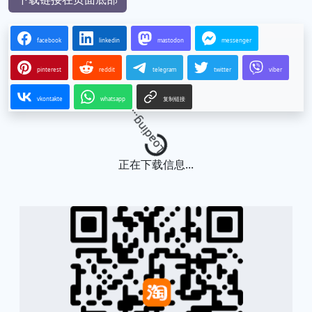
facebook
linkedin
mastodon
messenger
pinterest
reddit
telegram
twitter
viber
vkontakte
whatsapp
复制链接
Loading...
正在下载信息...