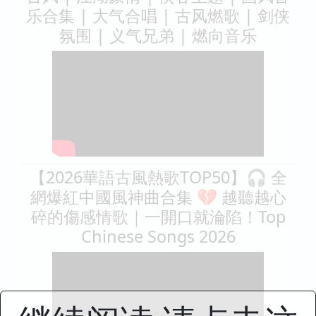
乐合集 | 大气合唱 | 古风燃歌 | 剑侠
氛围 | 义气兄弟 | 燃向音乐
【2026華語古風熱歌TOP50】🎧 全
網爆紅中國風神曲合集 💔 越聽越心
碎的傷感情歌｜一開口就淪陷！Top
Chinese Songs 2026