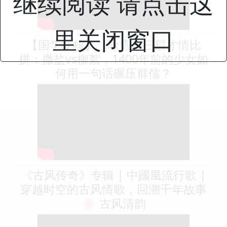
继续阅读 请点击这
里关闭窗口
【国学硬核】《咏雪》三层才情比
拼：撒盐vs柳絮，1400年前的少女如
何用一句话碾压群儒？
《古风传奇》专辑 | 中國風流行歌 |
穿越时空的古风情歌，回溯千年故事
🌸 古风清韵