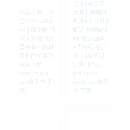
【送3本百变
中国大阅兵杂
玩具】嘟嘟熊
志1949-2015
画报4个月8期
年珍藏图册 环
邮递员嘟嘟熊
球人物增刊兵
+神秘的画家
器装备科技科
+圣诞礼物变
普国内军事珍
变变贴纸玩具
藏本 pdf
过期刊杂志
epub mobi
pdf epub
txt 电子书 下
mobi txt 电子
载
书 下载