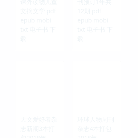
课外读物儿童
刊预订1年共
文摘文学 pdf
12期 pdf
epub mobi
epub mobi
txt 电子书 下
txt 电子书 下
载
载
天文爱好者杂
环球人物周刊
志新期3本打
杂志4本打包
包2018年
2018年