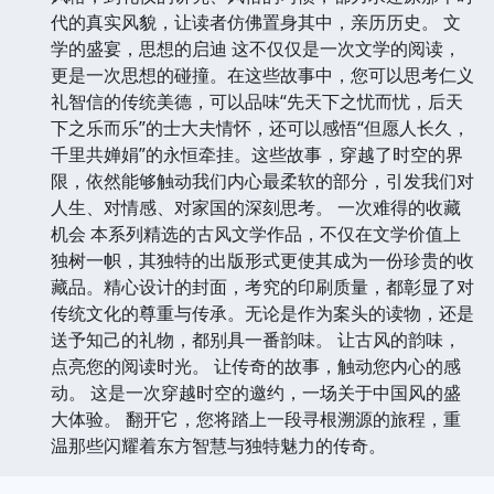
代的真实风貌，让读者仿佛置身其中，亲历历史。 文
学的盛宴，思想的启迪 这不仅仅是一次文学的阅读，
更是一次思想的碰撞。在这些故事中，您可以思考仁义
礼智信的传统美德，可以品味“先天下之忧而忧，后天
下之乐而乐”的士大夫情怀，还可以感悟“但愿人长久，
千里共婵娟”的永恒牵挂。这些故事，穿越了时空的界
限，依然能够触动我们内心最柔软的部分，引发我们对
人生、对情感、对家国的深刻思考。 一次难得的收藏
机会 本系列精选的古风文学作品，不仅在文学价值上
独树一帜，其独特的出版形式更使其成为一份珍贵的收
藏品。精心设计的封面，考究的印刷质量，都彰显了对
传统文化的尊重与传承。无论是作为案头的读物，还是
送予知己的礼物，都别具一番韵味。 让古风的韵味，
点亮您的阅读时光。 让传奇的故事，触动您内心的感
动。 这是一次穿越时空的邀约，一场关于中国风的盛
大体验。 翻开它，您将踏上一段寻根溯源的旅程，重
温那些闪耀着东方智慧与独特魅力的传奇。