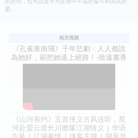
的史诗，也可以是平凡生命中不屈的奋斗和深沉的
爱。
相关视频
《孔雀東南飛》千年悲劇：人人都說
為她好，卻把她逼上絕路！-致遠書香
《山河有约》五首侠义古风连听，星
河赴盟云渡长川燃爆江湖情义 | 华语
古风 | 江湖豪情 | 侠客主题 | 国风音