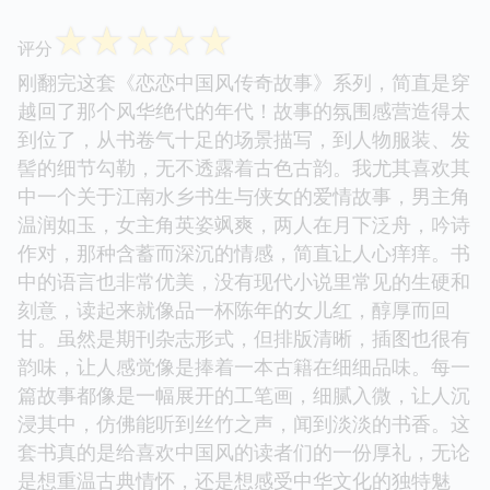
☆
☆
☆
☆
☆
评分
刚翻完这套《恋恋中国风传奇故事》系列，简直是穿
越回了那个风华绝代的年代！故事的氛围感营造得太
到位了，从书卷气十足的场景描写，到人物服装、发
髻的细节勾勒，无不透露着古色古韵。我尤其喜欢其
中一个关于江南水乡书生与侠女的爱情故事，男主角
温润如玉，女主角英姿飒爽，两人在月下泛舟，吟诗
作对，那种含蓄而深沉的情感，简直让人心痒痒。书
中的语言也非常优美，没有现代小说里常见的生硬和
刻意，读起来就像品一杯陈年的女儿红，醇厚而回
甘。虽然是期刊杂志形式，但排版清晰，插图也很有
韵味，让人感觉像是捧着一本古籍在细细品味。每一
篇故事都像是一幅展开的工笔画，细腻入微，让人沉
浸其中，仿佛能听到丝竹之声，闻到淡淡的书香。这
套书真的是给喜欢中国风的读者们的一份厚礼，无论
是想重温古典情怀，还是想感受中华文化的独特魅