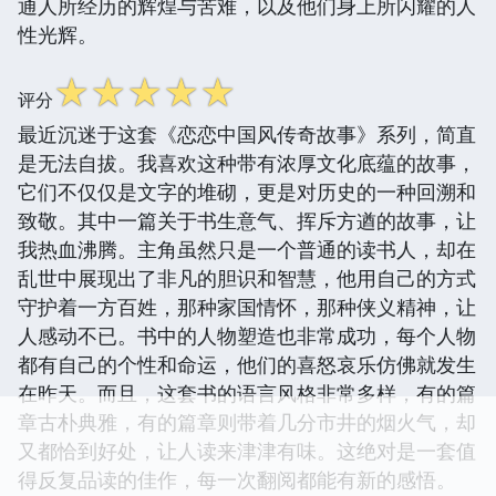
通人所经历的辉煌与苦难，以及他们身上所闪耀的人
性光辉。
☆
☆
☆
☆
☆
评分
最近沉迷于这套《恋恋中国风传奇故事》系列，简直
是无法自拔。我喜欢这种带有浓厚文化底蕴的故事，
它们不仅仅是文字的堆砌，更是对历史的一种回溯和
致敬。其中一篇关于书生意气、挥斥方遒的故事，让
我热血沸腾。主角虽然只是一个普通的读书人，却在
乱世中展现出了非凡的胆识和智慧，他用自己的方式
守护着一方百姓，那种家国情怀，那种侠义精神，让
人感动不已。书中的人物塑造也非常成功，每个人物
都有自己的个性和命运，他们的喜怒哀乐仿佛就发生
在昨天。而且，这套书的语言风格非常多样，有的篇
章古朴典雅，有的篇章则带着几分市井的烟火气，却
又都恰到好处，让人读来津津有味。这绝对是一套值
得反复品读的佳作，每一次翻阅都能有新的感悟。