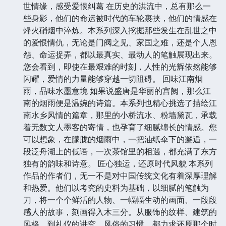
世情缘，感受爱恨纠葛 在历史的洪流中，总有那么一
些身影，他们的命运被时代的车轮裹挟，他们的情感在
烽火硝烟中淬炼。本系列深入挖掘那些发生在乱世之中
的爱恨情仇，无论是门阀之见、家国之难，还是个人恩
怨、命运捉弄，都以最真实、最动人的笔触展现出来。
您会看到，即使在最艰难的时刻，人性的光辉依然能够
闪耀，爱情的力量能够穿越一切阻碍。 回味江南烟
雨，品味水墨意境 如果说盛唐是华丽的宫阙，那么江
南的烟雨便是温婉的诗篇。本系列也精心挑选了描绘江
南水乡风情的篇章，那里的小桥流水、粉墙黛瓦，承载
着无数文人墨客的寄情，也孕育了细腻绵长的情感。您
可以想象，在朦胧的烟雨中，一把油纸伞下的邂逅，一
段泛舟湖上的低语，一次茶馆里的相遇，都充满了东方
独有的韵味和诗意。 匠心独运，还原时代风貌 本系列
作品的作者们，无一不是对中国传统文化有着深厚理解
和热爱。他们以考究的史料为基础，以细腻的笔触为
刀，将一个个鲜活的人物、一幅幅生动的画面、一段段
感人的故事，刻画得入木三分。从服饰的纹样、建筑的
风格，到礼仪的讲究、风俗的习惯，都力求还原那个时