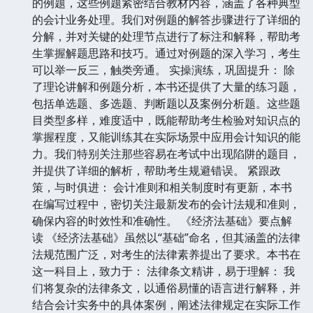
的例题，这些例题紧密结合教材内容，涵盖了各种典型
的会计业务处理。我们对例题的解答步骤进行了详细的
分解，并对关键的处理节点进行了标注和解释，帮助考
生掌握解题思路和技巧。通过对例题的深入学习，考生
可以举一反三，触类旁通。 实操演练，巩固提升： 除
了理论讲解和例题分析，本书还提供了大量的练习题，
包括单选题、多选题、判断题以及案例分析题。这些题
目类型多样，难度适中，既能帮助考生检验对知识点的
掌握程度，又能训练其在实际场景中应用会计知识的能
力。我们特别关注那些容易在考试中出现陷阱的题目，
并提供了详细的解析，帮助考生规避错误。 紧跟政
策，与时俱进： 会计准则和相关制度时有更新，本书
在编写过程中，密切关注最新发布的会计法规和准则，
确保内容的时效性和准确性。 《经济法基础》要点解
读 《经济法基础》虽然以“基础”命名，但其涵盖的法律
法规范围广泛，对考生的法律素养提出了要求。本书在
这一科目上，致力于： 法律条文精讲，易于理解： 我
们将复杂的法律条文，以通俗易懂的语言进行解释，并
结合会计实务中的具体案例，阐述法律规定在实际工作