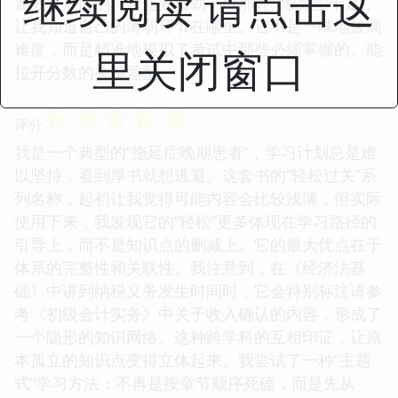
继续阅读 请点击这
遍教材后面的习题还要费劲，但那种“挑战感”十足，
让我知道自己的薄弱环节在哪里。它不是一味地拔高
难度，而是精准地模拟了考试中那些必须掌握的、能
里关闭窗口
拉开分数的关键题型。
☆
☆
☆
☆
☆
评分
我是一个典型的“拖延症晚期患者”，学习计划总是难
以坚持，看到厚书就想逃避。这套书的“轻松过关”系
列名称，起初让我觉得可能内容会比较浅薄，但实际
使用下来，我发现它的“轻松”更多体现在学习路径的
引导上，而不是知识点的删减上。它的最大优点在于
体系的完整性和关联性。我注意到，在《经济法基
础》中讲到纳税义务发生时间时，它会特别标注请参
考《初级会计实务》中关于收入确认的内容，形成了
一个隐形的知识网络。这种跨学科的互相印证，让原
本孤立的知识点变得立体起来。我尝试了一种“主题
式”学习方法：不再是按章节顺序死磕，而是先从