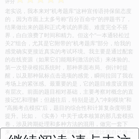
评分
老实说，我本来对“机考题库”这种宣传语持保留态度
的，因为市面上太多号称“百分百命中”的押题书了，
结果做出来的题和正式考试的界面、难度完全不搭
界，白白浪费了时间和精力。但这个“一本通轻松过
关2”组合，尤其是它附带的“机考题库”部分，给我的
感觉确实更接近真实的考试环境。我主要是通过配套
的在线资源（如果它们能顺利激活的话）来体验的。
第一次登录模拟系统时，那种界面布局、倒计时提
醒，以及那种鼠标点击选项的感觉，瞬间拉回了我在
考场上的紧张感。最重要的是，它的题目难度设置很
有层次。前面的题目相对基础，主要考察对概念的直
接记忆和理解；但越往后，特别是进入“冲刺模块”和
“高频考点模拟”后，题目的综合性和计算复杂度明显
提升。比如，《实务》中关于成本核算的那几套模拟
卷，涉及跨期处理和多种方法的混用，做完一套下
来，我得花半小时对答案和解析，感觉比我自己做一