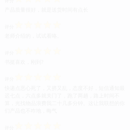
评分
产品质量很好，就是送货时间有点长
☆
☆
☆
☆
☆
评分
老师介绍的，试试看咯。
☆
☆
☆
☆
☆
评分
书挺喜欢，刚到?
☆
☆
☆
☆
☆
评分
快递点恶心死了，又挤又乱，态度不好，短信通知最
迟七点，六点多就关门了，跑了两趟，路上时间不
算，光找物品浪费我二十几多分钟。这让我联想的你
们产品也不咋地，晦气
☆
☆
☆
☆
☆
评分