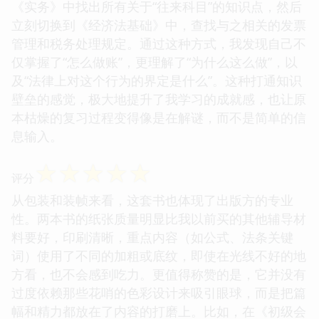
《实务》中找出所有关于“往来科目”的知识点，然后
立刻切换到《经济法基础》中，查找与之相关的发票
管理和税务处理规定。通过这种方式，我发现自己不
仅掌握了“怎么做账”，更理解了“为什么这么做”，以
及“法律上对这个行为的界定是什么”。这种打通知识
壁垒的感觉，极大地提升了我学习的成就感，也让原
本枯燥的复习过程变得像是在解谜，而不是简单的信
息输入。
☆
☆
☆
☆
☆
评分
从包装和装帧来看，这套书也体现了出版方的专业
性。两本书的纸张质量明显比我以前买的其他辅导材
料要好，印刷清晰，重点内容（如公式、法条关键
词）使用了不同的加粗或底纹，即使在光线不好的地
方看，也不会感到吃力。更值得称赞的是，它并没有
过度依赖那些花哨的色彩设计来吸引眼球，而是把篇
幅和精力都放在了内容的打磨上。比如，在《初级会