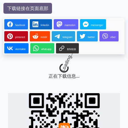
下载链接在页面底部
facebook
linkedin
mastodon
messenger
pinterest
reddit
telegram
twitter
viber
vkontakte
whatsapp
复制链接
Loading...
正在下载信息...