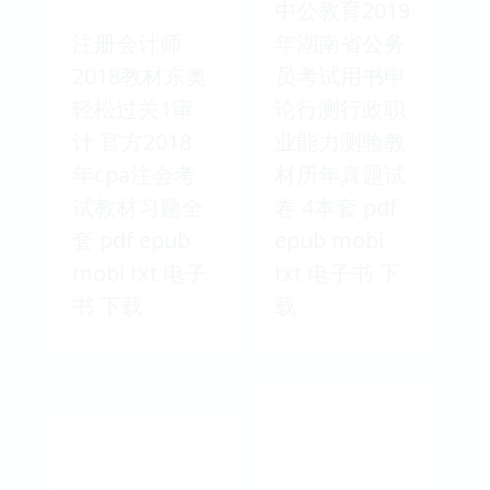
中公教育2019
注册会计师
年湖南省公务
2018教材东奥
员考试用书申
轻松过关1审
论行测行政职
计 官方2018
业能力测验教
年cpa注会考
材历年真题试
试教材习题全
卷 4本套 pdf
套 pdf epub
epub mobi
mobi txt 电子
txt 电子书 下
书 下载
载