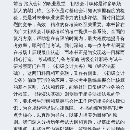
前言 踏入会计的职业殿堂，初级会计职称是许多职场
新人的敲门砖。它不仅是对基础会计知识掌握程度的检
验，更是对未来职业发展潜力的初步评估。面对日益激
烈的竞争，高效、精准的备考策略至关重要。本书旨在
为广大初级会计职称考试的考生提供一套系统、全面的
复习方案，帮助您在有限的时间内，最大程度地提升备
考效率，顺利通过考试。我们深知，每一位考生都渴望
在考场上展现最佳状态，而本书正是为实现这一目标而
精心打造。 考试概览与备考策略 初级会计职称考试主
要考察两门科目：《初级会计实务》和《经济法基
础》。这两门科目相互关联，又各有侧重。《初级会计
实务》偏重于理论的应用，要求考生熟练掌握会计核算
的基本原则、方法和程序，能够处理日常经济业务的会
计核算。《经济法基础》则侧重于相关法律法规的学
习，要求考生理解和掌握与会计工作密切相关的法律知
识，为合规经营提供法律保障。 本书的编写遵循“以考
点为核心，以真题为导向，以能力培养为目标”的原
则。我们深入分析历年考试大纲和真题，提炼出考试的
重难点，并将这些内容以清晰、逻辑性强的方式呈现给