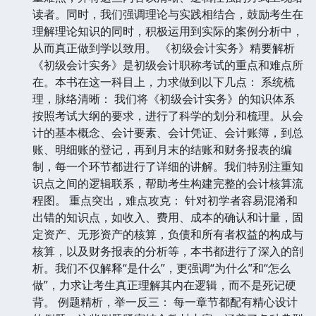
读者。同时，我们强调理论与实践相结合，鼓励考生在
理解理论知识的同时，积极运用到实际的案例分析中，
从而真正做到学以致用。 《初级会计实务》精要解析
《初级会计实务》是初级会计职称考试的重点和难点所
在。本书在这一科目上，力求做到以下几点： 系统梳
理，脉络清晰： 我们将《初级会计实务》的知识体系
按照考试大纲的要求，进行了科学的划分和梳理。从会
计的基本概念、会计要素、会计凭证、会计账簿，到总
账、明细账的登记，再到月末的结账和财务报表的编
制，每一个环节都进行了详细的讲解。我们特别注重知
识点之间的逻辑联系，帮助考生构建完整的会计核算流
程图。 重点突出，难点攻克： 针对初学者容易混淆和
出错的知识点，如收入、费用、成本的确认和计量，固
定资产、无形资产的核算，负债和所有者权益的构成与
核算，以及财务报表的分析等，本书都进行了深入的剖
析。我们不仅解释“是什么”，更强调“为什么”和“怎么
做”，力求让考生真正理解其内在逻辑，而不是死记硬
背。 例题精析，举一反三： 每一章节都配有精心设计