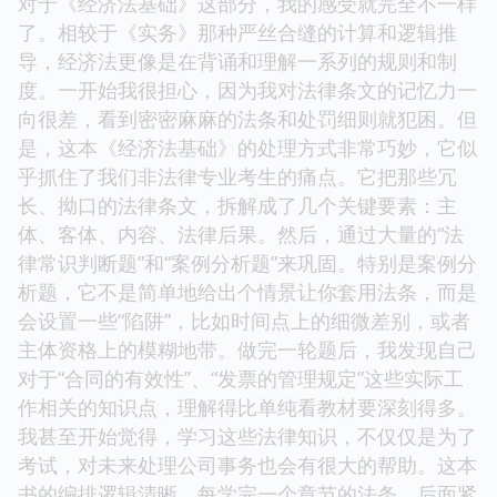
对于《经济法基础》这部分，我的感受就完全不一样
了。相较于《实务》那种严丝合缝的计算和逻辑推
导，经济法更像是在背诵和理解一系列的规则和制
度。一开始我很担心，因为我对法律条文的记忆力一
向很差，看到密密麻麻的法条和处罚细则就犯困。但
是，这本《经济法基础》的处理方式非常巧妙，它似
乎抓住了我们非法律专业考生的痛点。它把那些冗
长、拗口的法律条文，拆解成了几个关键要素：主
体、客体、内容、法律后果。然后，通过大量的“法
律常识判断题”和“案例分析题”来巩固。特别是案例分
析题，它不是简单地给出个情景让你套用法条，而是
会设置一些“陷阱”，比如时间点上的细微差别，或者
主体资格上的模糊地带。做完一轮题后，我发现自己
对于“合同的有效性”、“发票的管理规定”这些实际工
作相关的知识点，理解得比单纯看教材要深刻得多。
我甚至开始觉得，学习这些法律知识，不仅仅是为了
考试，对未来处理公司事务也会有很大的帮助。这本
书的编排逻辑清晰，每学完一个章节的法条，后面紧