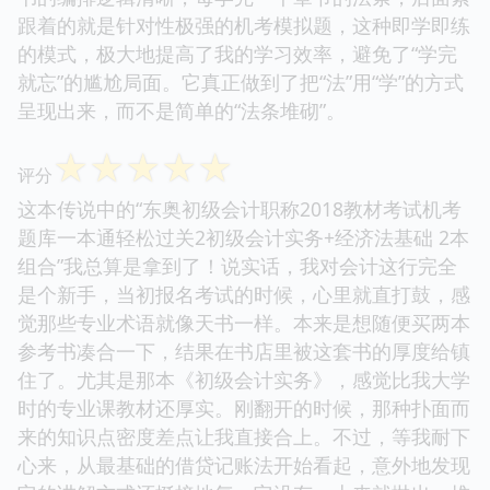
跟着的就是针对性极强的机考模拟题，这种即学即练
的模式，极大地提高了我的学习效率，避免了“学完
就忘”的尴尬局面。它真正做到了把“法”用“学”的方式
呈现出来，而不是简单的“法条堆砌”。
☆
☆
☆
☆
☆
评分
这本传说中的“东奥初级会计职称2018教材考试机考
题库一本通轻松过关2初级会计实务+经济法基础 2本
组合”我总算是拿到了！说实话，我对会计这行完全
是个新手，当初报名考试的时候，心里就直打鼓，感
觉那些专业术语就像天书一样。本来是想随便买两本
参考书凑合一下，结果在书店里被这套书的厚度给镇
住了。尤其是那本《初级会计实务》，感觉比我大学
时的专业课教材还厚实。刚翻开的时候，那种扑面而
来的知识点密度差点让我直接合上。不过，等我耐下
心来，从最基础的借贷记账法开始看起，意外地发现