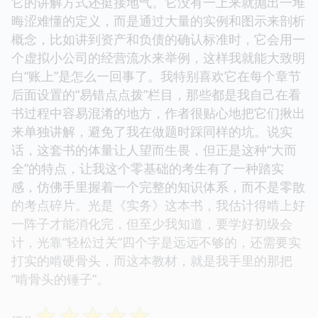
它的讲解方式还挺接地气。它没有一上来就抛出一堆
晦涩难懂的定义，而是通过大量的实例和图示来剖析
概念，比如讲到资产和负债的确认标准时，它会用一
个虚拟小公司的经营流水来举例，这样我就能大致明
白“账上”是怎么一回事了。我特别喜欢它在每个章节
后面设置的“易错点点拨”栏目，那些都是我自己在看
书过程中容易混淆的地方，作者很贴心地把它们揪出
来单独讲解，避免了我在做题时踩同样的坑。说实
话，这套书的体量让人望而生畏，但正是这种“大而
全”的特点，让我这个零基础的考生有了一种踏实
感，仿佛手里握着一个完整的知识体系，而不是零散
的考点碎片。光是《实务》这本书，我估计得啃上好
一阵子才能消化完，但至少我知道，要学好初级会
计，光靠“轻松过关”四个字是远远不够的，还需要实
打实的啃硬骨头，而这本教材，就是我手里的那把
“啃骨头的锤子”。
☆
☆
☆
☆
☆