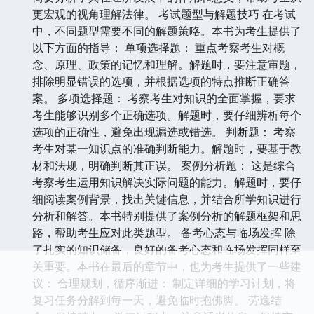
更宏观的视角理解法律。 考试题型与解题技巧 在考试
中，不同题型需要不同的解题策略。本书为考生提供了
以下方面的指导： 单项选择题： 重点考察考生对概
念、原理、政策的记忆和理解。解题时，要注意审题，
排除明显错误的选项，并根据选项的特点推断正确答
案。 多项选择题： 考察考生对知识的全面掌握，要求
考生能够识别多个正确选项。解题时，要仔细辨析每个
选项的正确性，避免出现漏选或错选。 判断题： 考察
考生对某一知识点的准确判断能力。解题时，要基于教
材和法规，明确判断其正误。 案例分析题： 这是综合
考察考生运用知识解决实际问题的能力。解题时，要仔
细阅读案例背景，找出关键信息，并结合所学知识进行
分析和解答。本书特别提供了案例分析的解题框架和思
路，帮助考生应对此类题型。 备考心态与临场发挥 除
了扎实的知识储备，良好的备考心态和临场发挥同样至
关重要。本书在最后的章节中，也为考生提供了一些建
议： 合理规划，循序渐进： 制定详细的学习计划，将
复习任务分解到每一天，避免临时抱佛脚。 劳逸结