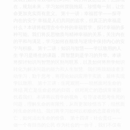
在，规划未来，学习如何摆脱拖延，珍惜每一刻，让生
命更加充实而有意义。 第十一讲：幸福哲学——探寻
内在的安宁 幸福是人们共同的追求，但真正的幸福是
什么？本讲将梳理古今中外的幸福哲学，探讨幸福的多
种可能。我们将反思物质与精神幸福的关系，关注内在
的平和与满足，学习如何在顺境与逆境中保持内心的安
宁与积极。 第十二讲：知识与智慧——学以致用的人
生 学习是终生的课题，而智慧则是学习的升华。本讲
将探讨知识与智慧的区别与联系，以及如何将所学知识
转化为解决问题的能力和人生智慧。我们将鼓励读者主
动学习，勤于思考，将理论知识应用于实践，最终实现
学以致用。 第十三讲：生死观照——坦然面对生命的
终结 死亡是生命必然的归宿，但对死亡的恐惧常常困
扰着我们。本讲将以哲学的视角，引导读者思考生死的
问题，理解生命的有限性，从而更加珍惜当下，坦然面
对生命的终结。我们将学习如何以积极的态度看待死
亡，如何活出生命的价值。 第十四讲：社会责任——
做一个有担当的公民 作为社会的一份子，我们不仅有