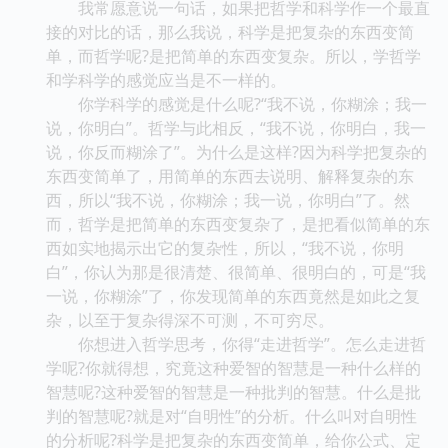
我常愿意说一句话，如果把哲学和科学作一个最直
接的对比的话，那么我说，科学是把复杂的东西变简
单，而哲学呢?是把简单的东西变复杂。所以，学哲学
和学科学的感觉应当是不一样的。
你学科学的感觉是什么呢?“我不说，你糊涂；我一
说，你明白”。哲学与此相反，“我不说，你明白，我一
说，你反而糊涂了”。为什么是这样?因为科学把复杂的
东西变简单了，用简单的东西去说明、解释复杂的东
西，所以“我不说，你糊涂；我一说，你明白”了。然
而，哲学是把简单的东西变复杂了，是把看似简单的东
西如实地揭示出它的复杂性，所以，“我不说，你明
白”，你认为那是很清楚、很简单、很明白的，可是“我
一说，你糊涂”了，你发现简单的东西竟然是如此之复
杂，以至于复杂得深不可测，不可穷尽。
你想进入哲学思考，你得“走进哲学”。怎么走进哲
学呢?你就得想，究竟这种爱智的智慧是一种什么样的
智慧呢?这种爱智的智慧是一种批判的智慧。什么是批
判的智慧呢?就是对“自明性”的分析。什么叫对自明性
的分析呢?科学是把复杂的东西变简单，给你公式、定