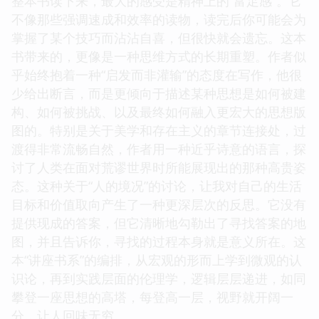
整本书读下来，最大的感受是精神上的“富足感”。它
不像那些强调速成和效率的读物，读完后你可能会为
掌握了某个技巧而沾沾自喜，但很快就会遗忘。这本
书带来的，更像是一种思维方式的长期重塑。作者似
乎始终抱着一种“启发而非灌输”的态度在写作，他很
少给出断言，而是更倾向于描述某种思想是如何被建
构、如何被挑战、以及最终如何融入更宏大的思想版
图的。特别是关于美学和存在主义的章节连接处，过
渡得非常流畅自然，作者用一种近乎诗意的语言，探
讨了人类在面对荒谬世界时所能展现出的那种高贵姿
态。这种关于“人的境况”的讨论，让我对自己的生活
目标和价值取向产生了一种更深层次的反思。它没有
提供现成的答案，但它清晰地勾勒出了寻找答案的地
图，并且告诉你，寻找的过程本身就是意义所在。这
本“讲座书系”的编排，从宏观的形而上学到微观的认
识论，再到实践层面的伦理学，逻辑层层递进，如同
攀登一座思想的高塔，每登高一层，视野就开阔一
分，让人回味无穷。