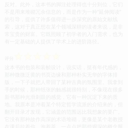
反对。此外，这本书的脚注处理得也十分到位，它们
不是用来堆砌冗余信息的，而是作为一种“延伸阅读”
的引导，提供了许多值得进一步深究的原始文献线
索，这对于真正想在某个领域深耕的读者来说，是非
常宝贵的财富。它既照顾了初学者的入门需求，也为
有一定基础的人提供了学术上的进阶路径。
☆
☆
☆
☆
☆
评分
这本书的包装和装帧设计，说实话，挺有年代感的，
那种微微泛黄的书页边缘和那种朴实无华的字体排
版，一下子就把人带回了某种古典的氛围里。我拿到
手的时候，那种纸张的触感就很特别，不像现在很多
新书那种光滑刺眼的感觉，它有一种沉淀下来的质
地。我原本是冲着某个特定哲学流派的介绍来的，但
翻开目录才发现，它涵盖的范围远比我想象的要广。
它没有那种故作高深的术语堆砌，更像是某个老教授
在课后拉着你，泡着茶，一点点把那些艰深的概念掰