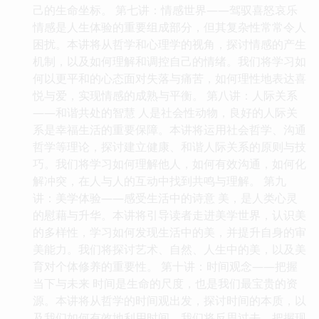
己的生命坐标。 第七讲：情感世界——驾驭喜怒哀乐
情感是人生体验的重要组成部分，但其复杂性常常令人
困扰。本讲将从哲学和心理学的视角，探讨情感的产生
机制，以及如何理解和调控自己的情绪。我们将学习如
何以更平和的心态面对失落与痛苦，如何理性地表达喜
悦与爱，实现情感的成熟与平衡。 第八讲：人际关系
——和谐共处的智慧 人是社会性动物，良好的人际关
系是幸福生活的重要保障。本讲将运用社会哲学、沟通
哲学等理论，探讨建立健康、和谐人际关系的原则与技
巧。我们将学习如何理解他人，如何有效沟通，如何化
解冲突，在人与人的互动中找到共鸣与理解。 第九
讲：美学体验——感受生活中的诗意 美，是人类心灵
的慰藉与升华。本讲将引导读者走进美学世界，认识美
的多样性，学习如何发现生活中的美，并提升自身的审
美能力。我们将探讨艺术、自然、人生中的美，以及美
育对个体修养的重要性。 第十讲：时间观念——把握
当下与未来 时间是生命的尺度，也是我们最宝贵的资
源。本讲将从哲学的时间观出发，探讨时间的本质，以
及我们如何有效地利用时间。我们将反思过去，把握现