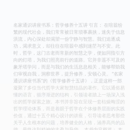
名家通识讲座书系：哲学修养十五讲 引言： 在喧嚣纷
繁的现代社会，我们常常被日常琐事裹挟，迷失于信息
洪流，内心深处却渴望一份宁静与智慧。我们追逐成
功，渴求意义，却往往在喧嚣中感到迷茫与不安。此
时，哲学，这门古老而常新的智慧之学，便如同指引方
向的灯塔，为我们照亮前行的道路。它并非遥不可及的
象牙塔学问，而是与我们的生活息息相关，能够帮助我
们审视自我，洞察世界，提升修养，安顿心灵。 “名家
通识讲座书系”的《哲学修养十五讲》，正是这样一部
凝聚了多位当代哲学大家智慧结晶的著作。它以通俗易
懂的语言，循序渐进的结构，引领读者踏上一场深入浅
出的哲学探索之旅。本书并非旨在呈现一套枯燥晦涩的
哲学理论体系，而是着眼于哲学在个体修养层面的实践
价值，通过十五个精心设计的讲座，引导读者思考那些
关乎人生根本的问题，培养健全的人格，涵养高尚的品
德，最终达到精神的丰盈与升华。 本书内容概览： 本