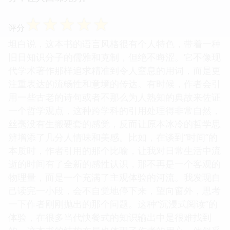
☆
☆
☆
☆
☆
评分
坦白说，这本书的语言风格很有个人特色，带着一种
旧日知识分子的儒雅和克制，但绝不晦涩。它不像现
代学术著作那样追求精准到令人窒息的用词，而是更
注重表达的流畅性和意境的传达。有时候，作者会引
用一些古老的诗句或者不那么为人熟知的典故来佐证
一个哲学观点，这种跨学科的引用处理得非常自然，
丝毫没有生搬硬套的感觉，反而让原本冰冷的哲学思
辨增添了几分人情味和美感。比如，在谈到“时间”的
本质时，作者引用的那个比喻，让我对日常生活中流
逝的时间有了全新的感性认识，那不再是一个客观的
物理量，而是一个充满了主观体验的河流。我发现自
己读完一小段，会不自觉地停下来，望向窗外，思考
一下作者刚刚抛出的那个问题。这种“沉浸式阅读”的
体验，在很多当代快餐式的知识输出中是很难找到