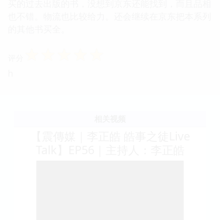
买的过去出版的书，没想到京东还能找到，而且品相
也不错。物流也比较给力。还会继续在京东把本系列
的其他书买全。
☆
☆
☆
☆
☆
评分
h
相关视频
【震傳媒｜李正皓 皓事之徒Live
Talk】EP56｜主持人：李正皓