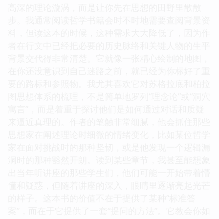
高深的理论漩涡，而是让你先在思想的田野里散散
步。我通常阅读哲学书籍会时不时地需要查阅背景资
料，但读这本的时候，这种需求大大降低了，因为作
者在行文中已经把必要的历史脉络和关键人物的生平
背景交代得非常清楚。它就像一张精心绘制的地图，
在你还没意识到自己迷路之前，就已经为你标好了重
要的路标和参照物。我尤其喜欢它对苏格拉底和柏拉
图思想体系的梳理，不是简单地罗列“理念论”或“洞穴
寓言”，而是着重于探讨他们是如何通过对话和质疑
来逼近真理的。作者的笔触非常细腻，他会抓住那些
思想家在阐述理论时细微的情绪变化，比如某位哲学
家在面对挑战时的那种坚韧，或是他发现一个逻辑漏
洞时的那种豁然开朗。读到某些章节，我甚至能想象
出当年听讲座的那些学生们，他们可能一开始带着懵
懂和疑惑，但随着讲座的深入，眼睛里逐渐亮起光芒
的样子。这本书的价值不在于提供了某种“标准答
案”，而在于它提供了一套“提问的方法”。它教会你如