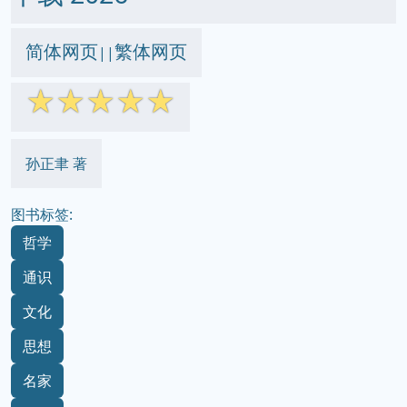
简体网页
繁体网页
||
☆
☆
☆
☆
☆
孙正聿 著
图书标签:
哲学
通识
文化
思想
名家