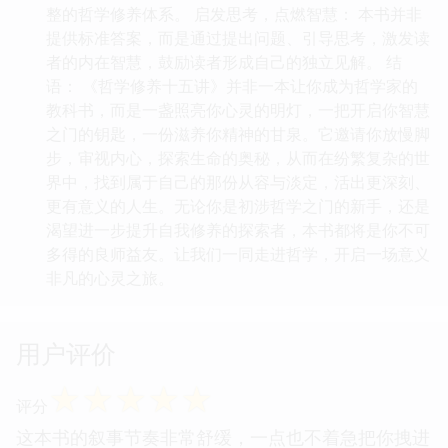
整的哲学修养体系。 启发思考，点燃智慧： 本书并非
提供标准答案，而是通过提出问题、引导思考，激发读
者的内在智慧，鼓励读者形成自己的独立见解。 结
语： 《哲学修养十五讲》并非一本让你成为哲学家的
教科书，而是一盏照亮你心灵的明灯，一把开启你智慧
之门的钥匙，一份滋养你精神的甘泉。它邀请你放慢脚
步，审视内心，探索生命的奥秘，从而在纷繁复杂的世
界中，找到属于自己的那份从容与淡定，活出更深刻、
更有意义的人生。无论你是初涉哲学之门的新手，还是
渴望进一步提升自我修养的探索者，本书都将是你不可
多得的良师益友。让我们一同走进哲学，开启一场意义
非凡的心灵之旅。
用户评价
☆
☆
☆
☆
☆
评分
这本书的叙事节奏非常舒缓，一点也不着急把你拽进