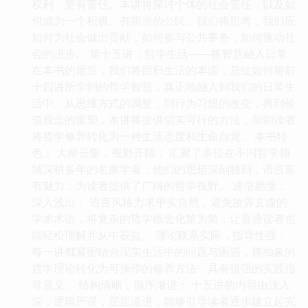
权利，更有责任。本讲将探讨个体的社会责任，以及如
何成为一个积极、有担当的公民。我们将思考，我们应
如何为社会做出贡献，如何参与公共事务，如何推动社
会的进步。 第十五讲：哲学生活——将智慧融入日常
在本书的最后，我们将回归生活的本源，总结如何将前
十四讲所学到的哲学智慧，真正地融入到我们的日常生
活中。从思维方式的调整，到行为习惯的改变，再到价
值观念的重塑，本讲将提供切实可行的方法，帮助读者
将哲学修养转化为一种生活态度和生命自觉。 本书特
色： 大师云集，视野开阔： 汇聚了多位在不同哲学领
域深耕多年的名家学者，他们的思想深刻独到，语言富
有魅力，为读者提供了广阔的哲学视野。 通俗易懂，
深入浅出： 语言风格力求平实自然，避免故弄玄虚的
学术术语，将复杂的哲学概念化繁为简，让普通读者也
能轻松理解并从中获益。 理论联系实际，指导性强：
每一讲都紧密结合现实生活中的问题与困惑，将抽象的
哲学理论转化为可操作的修养方法，具有很强的实践指
导意义。 结构清晰，循序渐进： 十五讲的内容由浅入
深，逻辑严谨，层层递进，能够引导读者逐步建立起完