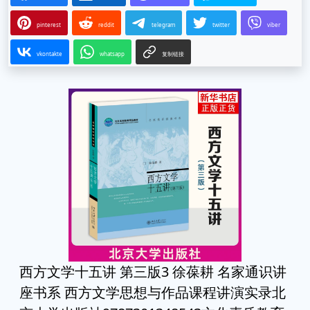
pinterest
reddit
telegram
twitter
viber
vkontakte
whatsapp
复制链接
西方文学十五讲 第三版3 徐葆耕 名家通识讲
座书系 西方文学思想与作品课程讲演实录北