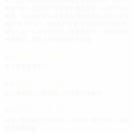
的。这本书的结构布局也体现了作者的用心，他似乎
有意地将一些容易产生混淆的概念放在一起进行对比
阐释，这样做的好处是读者能清晰地看到不同学派之
间的“辩论火花”，理解为什么某个理论会自然而然地
催生出另一个对立的理论。这更像是听一场精彩的辩
论赛解说，而不是单纯的教科书研读。
☆
☆
☆
☆
☆
评分
哲学重要参考书目。
☆
☆
☆
☆
☆
评分
孙正聿教授入门级作品，写文章可做参考
☆
☆
☆
☆
☆
评分
到货一看质量也非常不错，正在读~~感觉很好，能再
便宜就更好啦