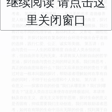
继续阅读 请点击这
免认知偏误等。通过案例分析和方法指导，帮助读者提
升逻辑思辨能力，抵制盲从与误导，成为一个清醒的思
考者。 第四讲：道德情操——善与美的追求 道德修养
里关闭窗口
是人格完善的基石。本讲将从哲学伦理学的角度，探讨
道德的来源、性质以及如何培养高尚的道德情操。我们
将讨论不同的伦理学说，如功利主义、义务论、德性伦
理学等，并探讨如何在复杂的社会环境中做出合乎道德
的选择，践行仁爱、公正、诚实等美德。 第五讲：自
由与责任——人生的双重维度 自由是人类永恒的追
求，但自由并非无拘无束。本讲将深入剖析自由的哲学
意涵，探讨自由与责任之间的辩证关系。我们将思考，
真正的自由意味着什么？我们又应承担怎样的责任？通
过对这一根本问题的探讨，帮助读者理解如何在享有自
由的同时，不悖于社会伦理和个人良知。 第六讲：生
命意义——探索存在的价值 “我们从哪里来？我们到哪
里去？”这是人类自古以来便存在的终极追问。本讲将
触及存在主义、虚无主义等哲学思潮，探讨生命的意义
是否固有，抑或需要我们主动创造。我们将鼓励读者思
考，如何在有限的生命中活出无限的价值，找到属于自