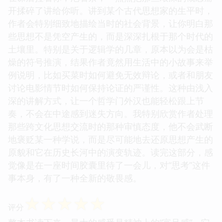
开揉碎了讲给你听。讲到某个古代思想家的生平时，
作者会特别细致地描绘当时的社会背景，让你明白那
些思想不是凭空产生的，而是深深扎根于那个时代的
土壤里。特别是关于逻辑学的几章，原本以为会是枯
燥的符号推演，结果作者竟然用生活中的小故事来举
例说明，比如买菜时如何避免无效辩论，或者和朋友
讨论电影情节时如何保持论证的严谨性。这种由浅入
深的讲解方式，让一个哲学门外汉也能轻松跟上节
奏，不会在中途感到迷失方向。我特别欣赏作者处理
那些跨文化思想交流时的那种审慎态度，他不会武断
地褒贬某一种学说，而是尽可能地去还原思想产生的
原貌和它在历史长河中的演变轨迹。读完这部分，感
觉像是在一座时间胶囊里待了一会儿，对“思考”这件
事本身，有了一种全新的敬畏感。
☆
☆
☆
☆
☆
评分